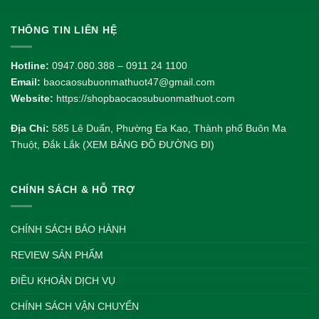
THÔNG TIN LIÊN HỆ
Hotline:
0947.080.388 – 0911 24 1100
Email:
baocaosubuonmathuot47@gmail.com
Website:
https://shopbaocaosubuonmathuot.com
Địa Chỉ:
585 Lê Duẩn, Phường Ea Kao, Thành phố Buôn Ma
Thuột, Đắk Lắk (XEM BẢNG ĐỒ ĐƯỜNG ĐI)
CHÍNH SÁCH & HỖ TRỢ
CHÍNH SÁCH BẢO HÀNH
REVIEW SẢN PHẨM
ĐIỀU KHOẢN DỊCH VỤ
CHÍNH SÁCH VẬN CHUYỂN