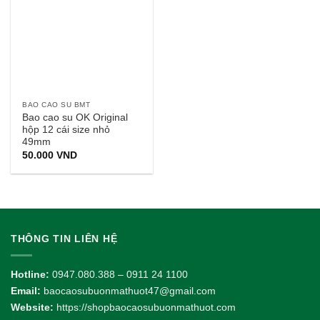
BAO CAO SU BMT
Bao cao su OK Original
hộp 12 cái size nhỏ
49mm
50.000
VND
THÔNG TIN LIÊN HỆ
Hotline:
0947.080.388 – 0911 24 1100
Email:
baocaosubuonmathuot47@gmail.com
Website:
https://shopbaocaosubuonmathuot.com