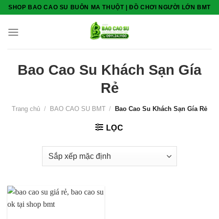
Skip
SHOP BAO CAO SU BUÔN MA THUỘT | ĐỒ CHƠI NGƯỜI LỚN BMT
to
content
Bao Cao Su Khách Sạn Gía
Rẻ
Trang chủ
/
BAO CAO SU BMT
/
Bao Cao Su Khách Sạn Gía Rẻ
LỌC