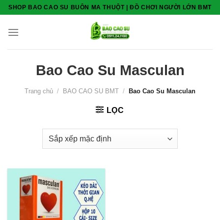
Skip
SHOP BAO CAO SU BUÔN MA THUỘT | ĐỒ CHƠI NGƯỜI LỚN BMT
to
content
Bao Cao Su Masculan
Trang chủ
/
BAO CAO SU BMT
/
Bao Cao Su Masculan
LỌC