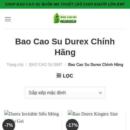
Skip
SHOP BAO CAO SU BUÔN MA THUỘT | ĐỒ CHƠI NGƯỜI LỚN BMT
to
content
Bao Cao Su Durex Chính
Hãng
Trang chủ
/
BAO CAO SU BMT
/
Bao Cao Su Durex Chính Hãng
LỌC
-7%
-17%