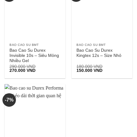
BAO CAO SU BMT
BAO CAO SU BMT
Bao Cao Su Durex
Bao Cao Su Durex
Invisible 10s – Siêu Mỏng
Kingtex 12s – Size Nhỏ
Nhiều Gel
290.000
VND
180.000
VND
Giá
Giá
Giá
Giá
270.000
VND
150.000
VND
gốc
hiện
gốc
hiện
là:
tại
là:
tại
290.000 VND.
là:
180.000 VND.
là:
270.000 VND.
150.000 VND.
-7%