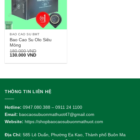
BAO CAO SU BMT
Bao Cao Su Olo Siêu
Mỏng
180.000
VND
Giá
Giá
130.000
VND
gốc
hiện
là:
tại
180.000 VND.
là:
130.000 VND.
THÔNG TIN LIÊN HỆ
Hotline:
0947.080.388 – 0911 24 1100
Email:
baocaosubuonmathuot47@gmail.com
Website:
https://shopbaocaosubuonmathuot.com
Địa Chỉ:
585 Lê Duẩn, Phường Ea Kao, Thành phố Buôn Ma