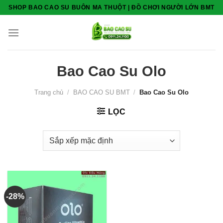
Skip
SHOP BAO CAO SU BUÔN MA THUỘT | ĐỒ CHƠI NGƯỜI LỚN BMT
to
content
Bao Cao Su Olo
Trang chủ
/
BAO CAO SU BMT
/
Bao Cao Su Olo
LỌC
-28%