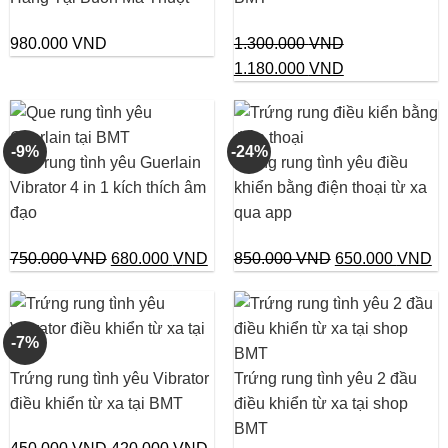
980.000
VND
1.300.000
VND
Giá
Giá
1.180.000
VND
gốc
hiện
là:
tại
1.300.000 VND.
là:
-9%
-24%
Que rung tình yêu Guerlain
Trứng rung tình yêu điều
1.180.000 VN
Vibrator 4 in 1 kích thích âm
khiển bằng điện thoại từ xa
đạo
qua app
Giá
Giá
Giá
Gi
750.000
VND
680.000
VND
850.000
VND
650.000
VND
gốc
hiện
gốc
hi
là:
tại
là:
tại
750.000 VND.
là:
850.000 VND.
là:
-7%
680.000 VND.
65
Trứng rung tình yêu Vibrator
Trứng rung tình yêu 2 đầu
điều khiển từ xa tại BMT
điều khiển từ xa tại shop
BMT
Giá
Giá