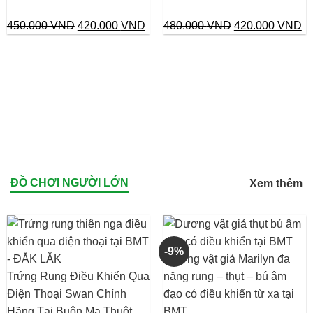
Giá
Giá
Giá
Gi
450.000
VND
420.000
VND
480.000
VND
420.000
VND
gốc
hiện
gốc
hi
là:
tại
là:
tại
450.000 VND.
là:
480.000 VND.
là:
420.000 VND.
42
ĐỒ CHƠI NGƯỜI LỚN
Xem thêm
-9%
Dương vật giả Marilyn đa
Trứng Rung Điều Khiển Qua
năng rung – thụt – bú âm
Điện Thoại Swan Chính
đạo có điều khiển từ xa tại
Hãng Tại Buôn Ma Thuột
BMT