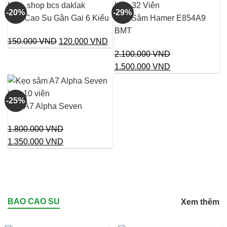
180.000 VND.
là:
là:
tại
-20%
-29%
150.000 VND.
140.000 VND.
là:
Bao Cao Su Gân Gai 6 Kiểu
Kẹo Sâm Hamer E854A9
110
BMT
Giá
Giá
150.000
VND
120.000
VND
gốc
hiện
2.100.000
VND
là:
tại
Giá
Giá
1.500.000
VND
150.000 VND.
là:
gốc
hiện
120.000 VND.
là:
tại
-25%
2.100.000 VND.
là:
Kẹo A7 Alpha Seven
1.500.000 VND
1.800.000
VND
Giá
Giá
1.350.000
VND
gốc
hiện
là:
tại
1.800.000 VND.
là:
1.350.000 VND.
BAO CAO SU
Xem thêm