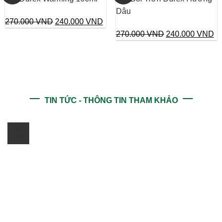
15
Dâu
Giá
Giá
270.000
VND
240.000
VND
gốc
hiện
Giá
Gi
270.000
VND
240.000
VND
là:
tại
gốc
hi
270.000 VND.
là:
là:
tại
240.000 VND.
270.000 VND.
là:
24
TIN TỨC - THÔNG TIN THAM KHẢO
29
Th5