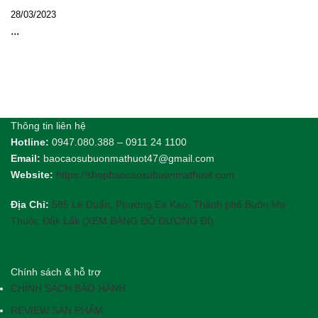
28/03/2023
...
Thông tin liên hệ
Hotline:
0947.080.388 – 0911 24 1100
Email:
baocaosubuonmathuot47@gmail.com
Website:
https://shopbaocaosubuonmathuot.com
Địa Chỉ:
585 Lê Duẩn, Phường Ea Kao, Thành phố Buôn Ma
Thuột, Đắk Lắk (XEM BẢNG ĐỒ ĐƯỜNG ĐI)
Chính sách & hỗ trợ
CHÍNH SÁCH BẢO HÀNH
REVIEW SẢN PHẨM