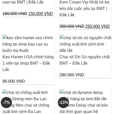
nam tại BMT | Đắk Lắk
Kem Cream Vip Nhật hỗ trợ
kéo dài cuộc yêu tại BMT |
Giá
Giá
180.000
VND
150.000
VND
Đắk Lắk
gốc
hiện
là:
tại
Giá
Gi
350.000
VND
250.000
VND
180.000 VND.
là:
gốc
hi
150.000 VND.
là:
tại
350.000 VND.
là:
25
Kẹo Hamer USA chính hãng
Chai xịt Sìn Sú nguyên chất
1 viên tại shop BMT – Đắk
BMT – Đắk Lắk
Lắk
280.000
VND
90.000
VND
-7%
-13%
Strong Men chai xịt chống
Dynamo Delay chai xịt kéo
xuất tinh sớm Ba Lan
dài thời gian quan hệ