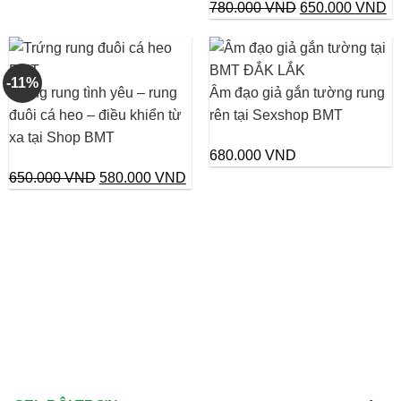
Giá
Gi
780.000
VND
650.000
VND
gốc
hi
là:
tại
780.000 VND.
là:
-11%
Trứng rung tình yêu – rung
Âm đạo giả gắn tường rung
65
đuôi cá heo – điều khiển từ
rên tại Sexshop BMT
xa tại Shop BMT
680.000
VND
Giá
Giá
650.000
VND
580.000
VND
gốc
hiện
là:
tại
650.000 VND.
là:
580.000 VND.