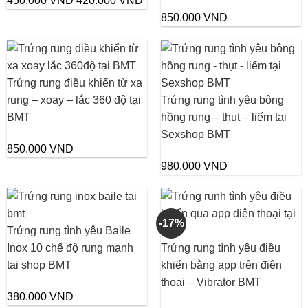
450.000
VND
420.000
VND
gốc
hiện
850.000
VND
là:
tại
450.000 VND.
là:
420.000 VND.
Trứng rung điều khiển từ xa
rung – xoay – lắc 360 độ tại
Trứng rung tình yêu bông
BMT
hồng rung – thụt – liếm tại
Sexshop BMT
850.000
VND
980.000
VND
-17%
Trứng rung tình yêu Baile
Inox 10 chế độ rung mạnh
Trứng rung tình yêu điều
tại shop BMT
khiển bằng app trên điện
thoại – Vibrator BMT
380.000
VND