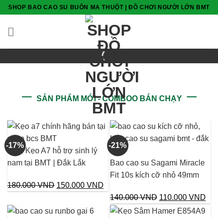
Skip
SHOP BAO CAO SU BUÔN MA THUỘT | ĐỒ CHƠI NGƯỜI LỚN BMT
to
content
SẢN PHẨM MỚI - COMBOO BÁN CHẠY
-17%
-21%
Viên Kẹo A7 hỗ trợ sinh lý
nam tại BMT | Đắk Lắk
Bao cao su Sagami Miracle
Fit 10s kích cỡ nhỏ 49mm
Giá
Giá
180.000
VND
150.000
VND
gốc
hiện
Giá
Giá
140.000
VND
110.000
VND
là:
tại
gốc
hiệ