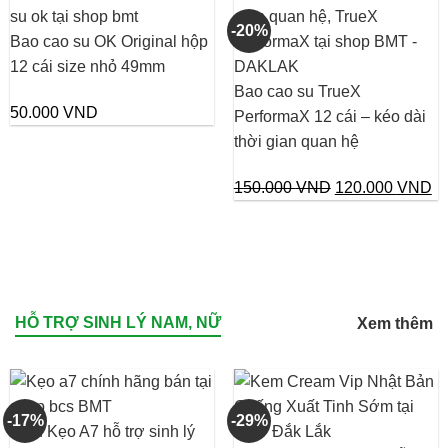
100.000 VND.
là:
-20%
Bao cao su OK Original hộp
80.000 VND.
12 cái size nhỏ 49mm
Bao cao su TrueX
50.000
VND
PerformaX 12 cái – kéo dài
thời gian quan hệ
Giá
Gi
150.000
VND
120.000
VND
gốc
hi
là:
tại
150.000 VND.
là:
12
HỖ TRỢ SINH LÝ NAM, NỮ
Xem thêm
-17%
-29%
Viên Kẹo A7 hỗ trợ sinh lý