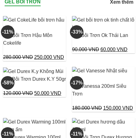
GEL BÔI TRƠN
Xem thêm
-11%
-33%
Gel Bôi Trơn Hậu Môn
Gel Bôi Trơn Ok Thái Lan
Cokelife
Giá
Giá
90.000
VND
60.000
VND
Giá
Giá
gốc
hiện
280.000
VND
250.000
VND
gốc
hiện
là:
tại
là:
tại
90.000 VND.
là:
Gel Bôi Trơn Durex K.Y 50gr
280.000 VND.
là:
60.0
-58%
-17%
Gel Vanessa 200ml Siêu
250.000 VND.
Giá
Giá
120.000
VND
50.000
VND
Trơn
gốc
hiện
Giá
Gi
180.000
VND
150.000
VND
là:
tại
gốc
hi
120.000 VND.
là:
là:
tại
50.000 VND.
180.000 VND.
là:
-11%
-11%
Gel Durex Warming 100ml
Gel Bôi Trơn Durex Hương