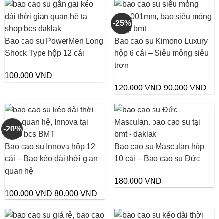
-25%
Bao cao su PowerMen Long
Bao cao su Kimono Luxury
Shock Type hộp 12 cái
hộp 6 cái – Siêu mỏng siêu
trơn
100.000
VND
Giá
Giá
120.000
VND
90.000
VND
gốc
hiệ
là:
tại
120.000 VND.
là:
-20%
90.
Bao cao su Innova hộp 12
Bao cao su Masculan hộp
cái – Bao kéo dài thời gian
10 cái – Bao cao su Đức
quan hệ
180.000
VND
Giá
Giá
100.000
VND
80.000
VND
gốc
hiện
là:
tại