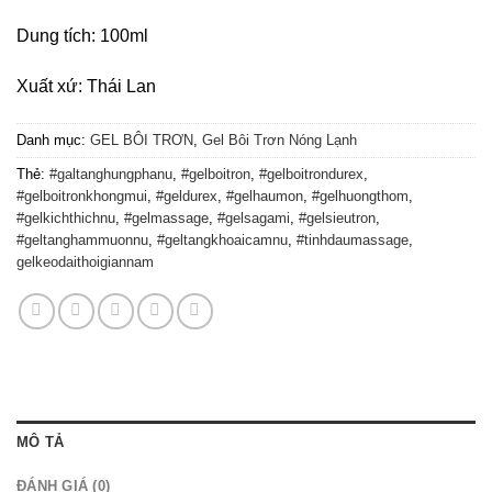
Dung tích: 100ml
Xuất xứ: Thái Lan
Danh mục:
GEL BÔI TRƠN
,
Gel Bôi Trơn Nóng Lạnh
Thẻ:
#galtanghungphanu
,
#gelboitron
,
#gelboitrondurex
,
#gelboitronkhongmui
,
#geldurex
,
#gelhaumon
,
#gelhuongthom
,
#gelkichthichnu
,
#gelmassage
,
#gelsagami
,
#gelsieutron
,
#geltanghammuonnu
,
#geltangkhoaicamnu
,
#tinhdaumassage
,
gelkeodaithoigiannam
MÔ TẢ
ĐÁNH GIÁ (0)