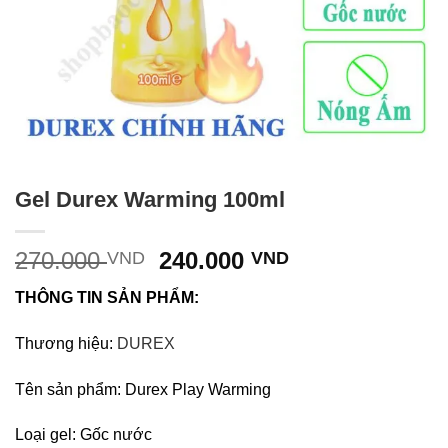
Gel Durex Warming 100ml
Giá
Giá
270.000
240.000
VND
VND
gốc
hiện
THÔNG TIN SẢN PHẨM:
là:
tại
270.000 VND.
là:
Thương hiệu:
DUREX
240.000 VND.
Tên sản phẩm: Durex Play Warming
Loại gel: Gốc nước