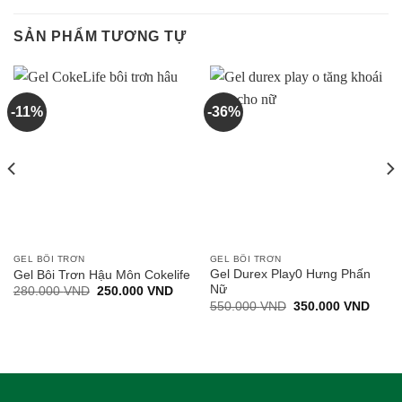
SẢN PHẨM TƯƠNG TỰ
-11%
-36%
GEL BÔI TRƠN
GEL BÔI TRƠN
Gel Durex Play0 Hưng Phấn
Gel Bôi Trơn Hậu Môn Cokelife
Nữ
Giá
Giá
280.000
VND
250.000
VND
gốc
hiện
Giá
Giá
550.000
VND
350.000
VND
là:
tại
gốc
hiện
280.000 VND.
là:
là:
tại
.000 VND.
250.000 VND.
550.000 VND.
là:
350.0