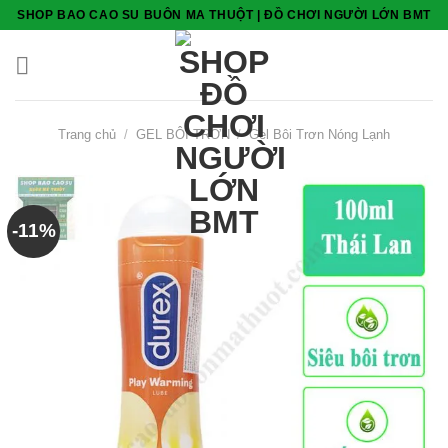
Skip
SHOP BAO CAO SU BUÔN MA THUỘT | ĐỒ CHƠI NGƯỜI LỚN BMT
to
content
Trang chủ
/
GEL BÔI TRƠN
/
Gel Bôi Trơn Nóng Lạnh
-11%