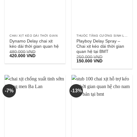
CHAI XỊT KÉO DÀI THỜI GIAN
THUỐC TĂNG CƯỜNG SINH LÝ NAM
Dynamo Delay chai xịt
Playboy Delay Spray –
kéo dài thời gian quan hệ
Chai xịt kéo dài thời gian
quan hệ tại BMT
480.000
VND
Giá
Giá
420.000
VND
250.000
VND
gốc
hiện
Giá
Giá
150.000
VND
là:
tại
gốc
hiện
480.000 VND.
là:
là:
tại
420.000 VND.
250.000 VND.
là:
150.000 VND.
-7%
-13%