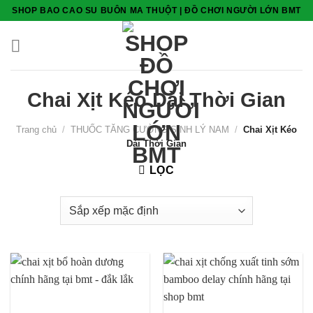
Skip
SHOP BAO CAO SU BUÔN MA THUỘT | ĐỒ CHƠI NGƯỜI LỚN BMT
to
content
Chai Xịt Kéo Dài Thời Gian
Trang chủ
/
THUỐC TĂNG CƯỜNG SINH LÝ NAM
/
Chai Xịt Kéo
Dài Thời Gian
LỌC