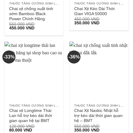
THUỐC TĂNG CƯỜNG SINH LÝ NAM
THUỐC TĂNG CƯỜNG SINH LÝ NAM
Chai xịt chống xuất tinh
Chai Xịt Kéo Dài Thời
sớm Bamboo Black
Gian VIGA 50000
Power Chính Hãng
450.000
VND
Giá
Giá
350.000
VND
550.000
VND
gốc
hiện
Giá
Giá
450.000
VND
là:
tại
gốc
hiện
450.000 VND.
là:
là:
tại
350.000 VND.
550.000 VND.
là:
450.000 VND.
-33%
-36%
THUỐC TĂNG CƯỜNG SINH LÝ NAM
THUỐC TĂNG CƯỜNG SINH LÝ NAM
Chai xịt Longtime Thái
Chai Xịt Naskic Nhật hỗ
Lan hỗ trợ kéo dài thời
trợ kéo dài thời gian quan
gian quan hệ tại BMT
hệ – BMT
120.000
VND
550.000
VND
Giá
Giá
Giá
Giá
80.000
VND
350.000
VND