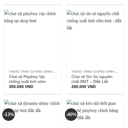
gốc
hiện
gốc
hiện
là:
tại
là:
tại
120.000 VND.
là:
550.000 VND.
là:
80.000 VND.
350.000 VND.
THUỐC TĂNG CƯỜNG SINH LÝ NAM
THUỐC TĂNG CƯỜNG SINH LÝ NAM
Chai xịt Playboy Vip
Chai xịt Sìn Sú nguyên
chống xuất tinh sớm
chất BMT – Đắk Lắk
350.000
VND
280.000
VND
-13%
-40%