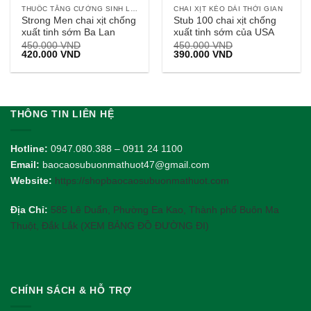
THUỐC TĂNG CƯỜNG SINH LÝ NAM
CHAI XỊT KÉO DÀI THỜI GIAN
Strong Men chai xịt chống
Stub 100 chai xịt chống
xuất tinh sớm Ba Lan
xuất tinh sớm của USA
450.000
VND
450.000
VND
Giá
Giá
Giá
Giá
420.000
VND
390.000
VND
gốc
hiện
gốc
hiện
là:
tại
là:
tại
450.000 VND.
là:
450.000 VND.
là:
420.000 VND.
390.000 VND.
THÔNG TIN LIÊN HỆ
Hotline:
0947.080.388 – 0911 24 1100
Email:
baocaosubuonmathuot47@gmail.com
Website:
https://shopbaocaosubuonmathuot.com
Địa Chỉ:
585 Lê Duẩn, Phường Ea Kao, Thành phố Buôn Ma
Thuột, Đắk Lắk (XEM BẢNG ĐỒ ĐƯỜNG ĐI)
CHÍNH SÁCH & HỖ TRỢ