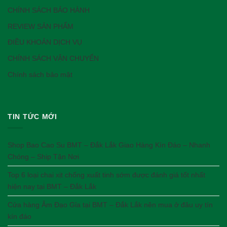
CHÍNH SÁCH BẢO HÀNH
REVIEW SẢN PHẨM
ĐIỀU KHOẢN DỊCH VỤ
CHÍNH SÁCH VẬN CHUYỂN
Chính sách bảo mật
TIN TỨC MỚI
Shop Bao Cao Su BMT – Đắk Lắk Giao Hàng Kín Đáo – Nhanh
Chóng – Ship Tận Nơi
Top 6 loại chai xịt chống xuất tinh sớm được đánh giá tốt nhất
hiện nay tại BMT – Đắk Lắk
Cửa hàng Âm Đạo Gỉa tại BMT – Đắk Lắk nên mua ở đâu uy tín
kín đáo