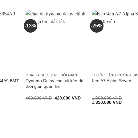
-13%
-25%
CHAI XỊT KÉO DÀI THỜI GIAN
Dynamo Delay chai xịt kéo dài
54A9 BMT
Kẹo A7 Alpha Seven
thời gian quan hệ
Giá
Giá
480.000
VND
420.000
VND
1.800.000
VND
gốc
hiện
Giá
Giá
1.350.000
VND
là:
tại
gốc
hiện
480.000 VND.
là:
là:
tại
420.000 VND.
1.800.000 VND.
là:
0.000 VND.
1.350.0