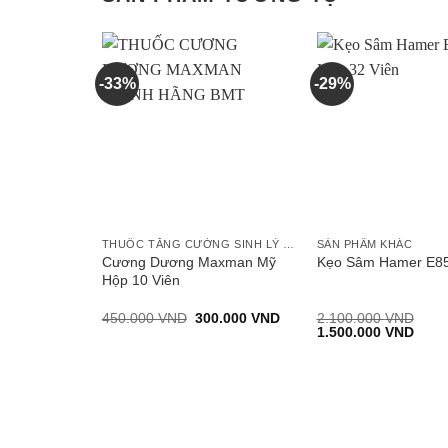
-33%
-29%
THUỐC TĂNG CƯỜNG SINH LÝ NAM
SẢN PHẨM KHÁC
Cương Dương Maxman Mỹ
Kẹo Sâm Hamer E8
Hộp 10 Viên
Giá
Giá
450.000
VND
300.000
VND
2.100.000
VND
gốc
hiện
Giá
Giá
1.500.000
VND
là:
tại
gốc
hiện
450.000 VND.
là:
là:
tại
300.000 VND.
2.100.000 VND.
là:
1.50