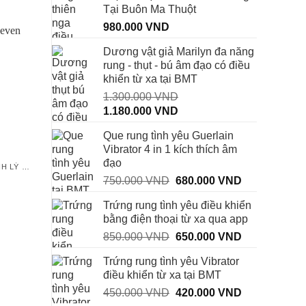
Tại Buôn Ma Thuột
980.000
VND
Dương vật giả Marilyn đa năng
-22%
rung - thụt - bú âm đạo có điều
khiển từ xa tại BMT
1.300.000
VND
Giá
Giá
1.180.000
VND
gốc
hiện
Que rung tình yêu Guerlain
là:
tại
Vibrator 4 in 1 kích thích âm
1.300.000 VND.
là:
đạo
1.180.000 VND.
THUỐC TĂNG CƯỜNG SINH LÝ NAM
THUỐC TĂNG CƯỜNG SINH LÝ NAM
Chai Xịt Kéo Dài Thời Gian
Chai xịt Playboy Vip chống
Giá
Giá
750.000
VND
680.000
VND
VIGA 50000
xuất tinh sớm
gốc
hiện
Trứng rung tình yêu điều khiển
là:
tại
Giá
Giá
450.000
VND
350.000
VND
350.000
VND
bằng điện thoại từ xa qua app
750.000 VND.
là:
gốc
hiện
Giá
Giá
là:
tại
850.000
VND
650.000
VND
680.000 VND
450.000 VND.
là:
gốc
hiện
350.000 VND.
Trứng rung tình yêu Vibrator
là:
tại
00 VND.
điều khiển từ xa tại BMT
850.000 VND.
là:
Giá
Giá
450.000
VND
420.000
VND
650.000 VND