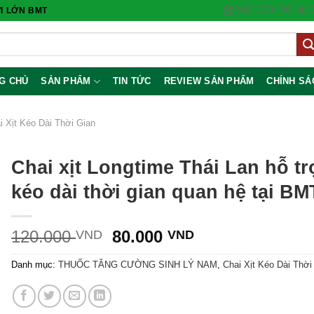
MỞ CỬA TỪ 8H S
I LỚN BMT
G CHỦ
SẢN PHẨM
TIN TỨC
REVIEW SẢN PHẨM
CHÍNH SÁ
i Xịt Kéo Dài Thời Gian
Chai xịt Longtime Thái Lan hỗ tr
kéo dài thời gian quan hệ tại BM
Giá
Giá
120.000
80.000
VND
VND
gốc
hiện
Danh mục:
THUỐC TĂNG CƯỜNG SINH LÝ NAM
,
Chai Xịt Kéo Dài Thời
là:
tại
120.000 VND.
là:
80.000 VND.