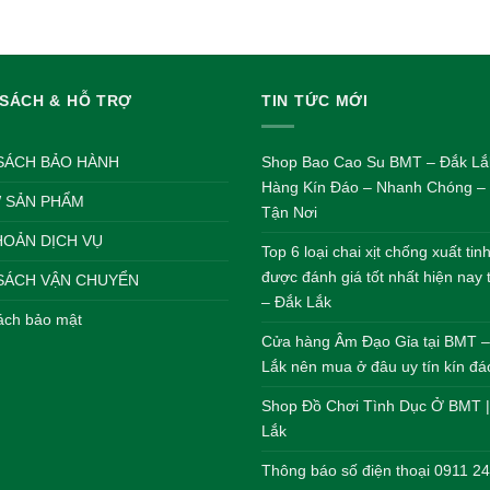
 SÁCH & HỖ TRỢ
TIN TỨC MỚI
SÁCH BẢO HÀNH
Shop Bao Cao Su BMT – Đắk Lắ
Hàng Kín Đáo – Nhanh Chóng – 
 SẢN PHẨM
Tận Nơi
HOẢN DỊCH VỤ
Top 6 loại chai xịt chống xuất ti
được đánh giá tốt nhất hiện nay
SÁCH VẬN CHUYỂN
– Đắk Lắk
ách bảo mật
Cửa hàng Âm Đạo Gỉa tại BMT 
Lắk nên mua ở đâu uy tín kín đá
Shop Đồ Chơi Tình Dục Ở BMT 
Lắk
Thông báo số điện thoại 0911 2