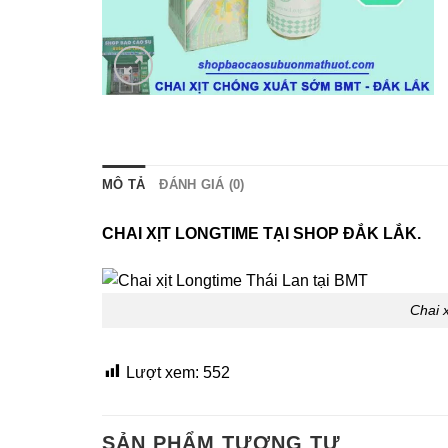
MÔ TẢ
ĐÁNH GIÁ (0)
CHAI XỊT LONGTIME TẠI SHOP ĐẮK LẮK.
Chai 
Lượt xem:
552
SẢN PHẨM TƯƠNG TỰ