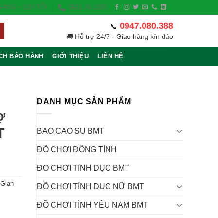
ÁNG - 12H TỐI
0911.24.1100
0947.080.388
📞
🚚 Hỗ trợ 24/7 - Giao hàng kín đáo
CH BẢO HÀNH
GIỚI THIỆU
LIÊN HỆ
DANH MỤC SẢN PHẨM
ợ
T
BAO CAO SU BMT
ĐỒ CHƠI ĐỒNG TÍNH
ĐỒ CHƠI TÌNH DỤC BMT
 Gian
ĐỒ CHƠI TÌNH DỤC NỮ BMT
ĐỒ CHƠI TÌNH YÊU NAM BMT