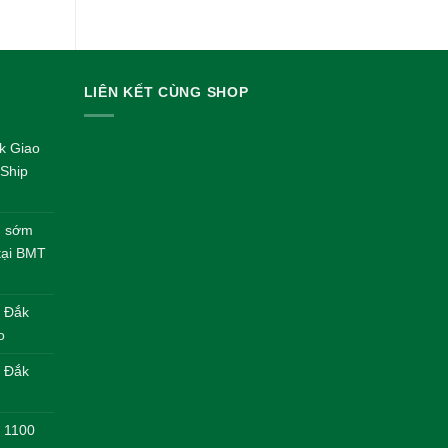
gốc
hiện
là:
tại
450.000 VND.
là:
420.000 VND
LIÊN KẾT CÙNG SHOP
k Giao
Ship
nh sớm
 tại BMT
– Đắk
o
| Đắk
4 1100