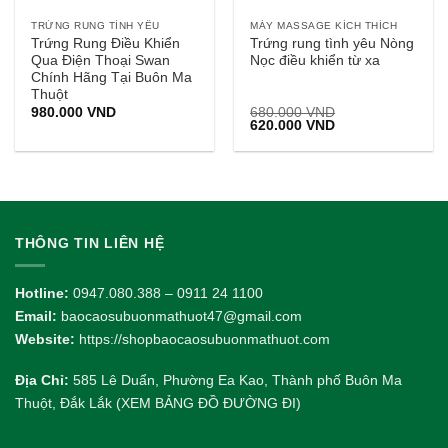
TRỨNG RUNG TÌNH YÊU
MÁY MASSAGE KÍCH THÍCH
Trứng Rung Điều Khiển
Trứng rung tình yêu Nòng
Qua Điện Thoại Swan
Nọc điều khiển từ xa
Chính Hãng Tại Buôn Ma
Thuột
980.000
VND
680.000
VND
Giá
Giá
620.000
VND
gốc
hiện
là:
tại
680.000 VND.
là:
620.000 VND.
THÔNG TIN LIÊN HỆ
Hotline:
0947.080.388 – 0911 24 1100
Email:
baocaosubuonmathuot47@gmail.com
Website:
https://shopbaocaosubuonmathuot.com
Địa Chỉ:
585 Lê Duẩn, Phường Ea Kao, Thành phố Buôn Ma
Thuột, Đắk Lắk (XEM BẢNG ĐỒ ĐƯỜNG ĐI)