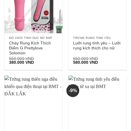
ĐỒ CHƠI TÌNH DỤC NỮ BMT
TRỨNG RUNG TÌNH YÊU
Chày Rung Kích Thích
Lưỡi rung tình yêu – Lưỡi
Điểm G Prettylove
rung kích thích cho nữ
Solomon
550.000
VND
650.000
VND
Giá
Giá
Giá
Giá
380.000
VND
580.000
VND
gốc
hiện
gốc
hiện
là:
tại
là:
tại
550.000 VND.
là:
650.000 VND.
là:
380.000 VND.
580.000 VND.
-9%