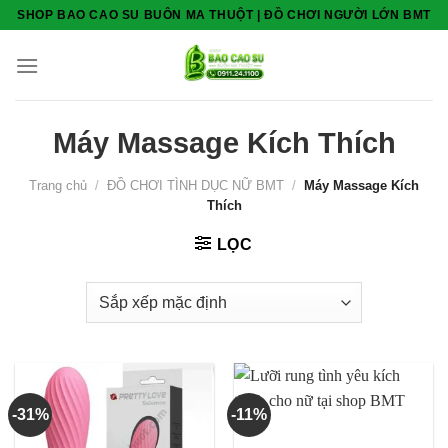
Skip
SHOP BAO CAO SU BUÔN MA THUỘT | ĐỒ CHƠI NGƯỜI LỚN BMT
to
content
Máy Massage Kích Thích
Trang chủ
/
ĐỒ CHƠI TÌNH DỤC NỮ BMT
/
Máy Massage Kích
Thích
LỌC
-31%
-11%