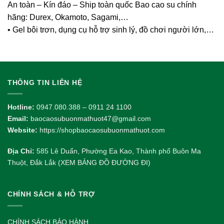
An toàn – Kín đáo – Ship toàn quốc Bao cao su chính
hãng: Durex, Okamoto, Sagami,…
• Gel bôi trơn, dụng cụ hỗ trợ sinh lý, đồ chơi người lớn,…
THÔNG TIN LIÊN HỆ
Hotline:
0947.080.388 – 0911 24 1100
Email:
baocaosubuonmathuot47@gmail.com
Website:
https://shopbaocaosubuonmathuot.com
Địa Chỉ:
585 Lê Duẩn, Phường Ea Kao, Thành phố Buôn Ma
Thuột, Đắk Lắk (XEM BẢNG ĐỒ ĐƯỜNG ĐI)
CHÍNH SÁCH & HỖ TRỢ
CHÍNH SÁCH BẢO HÀNH