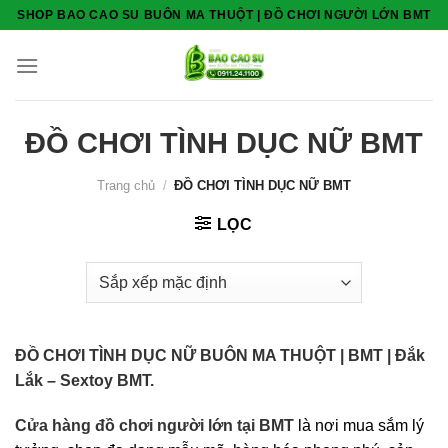
Skip
SHOP BAO CAO SU BUÔN MA THUỘT | ĐỒ CHƠI NGƯỜI LỚN BMT
to
content
ĐỒ CHƠI TÌNH DỤC NỮ BMT
Trang chủ
/
ĐỒ CHƠI TÌNH DỤC NỮ BMT
LỌC
ĐỒ CHƠI TÌNH DỤC NỮ BUÔN MA THUỘT | BMT | Đắk
Lắk – Sextoy BMT.
Cửa hàng đồ chơi người lớn tại BMT
là nơi mua sắm lý