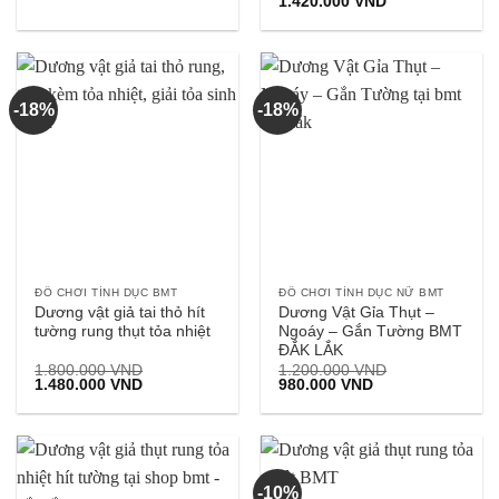
Giá
Giá
1.420.000
VND
gốc
hiện
là:
tại
1.580.000 VND.
là:
1.420.000 VND.
-18%
-18%
ĐỒ CHƠI TÌNH DỤC BMT
ĐỒ CHƠI TÌNH DỤC NỮ BMT
Dương vật giả tai thỏ hít
Dương Vật Gỉa Thụt –
tường rung thụt tỏa nhiệt
Ngoáy – Gắn Tường BMT
ĐẮK LẮK
1.800.000
VND
1.200.000
VND
Giá
Giá
Giá
Giá
1.480.000
VND
980.000
VND
gốc
hiện
gốc
hiện
là:
tại
là:
tại
1.800.000 VND.
là:
1.200.000 VND.
là:
1.480.000 VND.
980.000 VND.
-10%