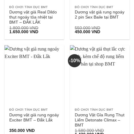
ĐỒ CHƠI TÌNH DỤC BMT
ĐỒ CHƠI TÌNH DỤC BMT
Dương vật giả Real Dildo
Dương vật giả rung ngoáy
thụt ngoáy tỏa nhiệt tại
2 pin Sex Baile tại BMT
BMT – ĐẮK LẮK
1.800.000
VND
550.000
VND
Giá
Giá
Giá
Giá
1.650.000
VND
450.000
VND
gốc
hiện
gốc
hiện
là:
tại
là:
tại
1.800.000 VND.
là:
550.000 VND.
là:
1.650.000 VND.
450.000 VND.
-10%
ĐỒ CHƠI TÌNH DỤC BMT
ĐỒ CHƠI TÌNH DỤC BMT
Dương vật giả rung ngoáy
Dương Vật Gỉa Rung Thụt
Exciter BMT – Đắk Lắk
Liếm Detonate Climax –
BMT
350.000
VND
1.580.000
VND