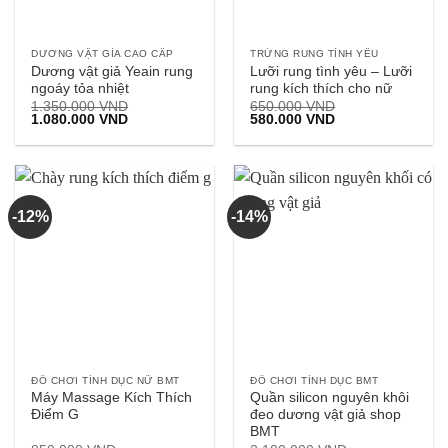
DƯƠNG VẬT GỈA CAO CẤP
TRỨNG RUNG TÌNH YÊU
Dương vật giả Yeain rung
Lưỡi rung tình yêu – Lưỡi
ngoáy tỏa nhiệt
rung kích thích cho nữ
1.350.000
VND
650.000
VND
Giá
Giá
Giá
Giá
1.080.000
VND
580.000
VND
gốc
hiện
gốc
hiện
là:
tại
là:
tại
1.350.000 VND.
là:
650.000 VND.
là:
1.080.000 VND.
580.000 VND.
-12%
-14%
ĐỒ CHƠI TÌNH DỤC NỮ BMT
ĐỒ CHƠI TÌNH DỤC BMT
Máy Massage Kích Thích
Quần silicon nguyên khôi
Điểm G
đeo dương vật giả shop
BMT