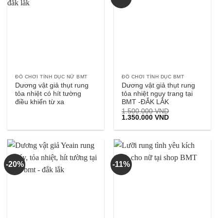
ĐỒ CHƠI TÌNH DỤC NỮ BMT
ĐỒ CHƠI TÌNH DỤC BMT
Dương vật giả thụt rung
Dương vật giả thụt rung
tỏa nhiệt có hít tường
tỏa nhiệt ngụy trang tại
điều khiển từ xa
BMT -ĐẮK LẮK
1.500.000
VND
Giá
Giá
1.350.000
VND
gốc
hiện
là:
tại
1.500.000 VND.
là:
1.350.000 VND.
-20%
-11%