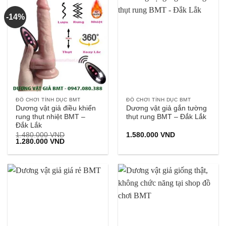
-14%
ĐỒ CHƠI TÌNH DỤC BMT
ĐỒ CHƠI TÌNH DỤC BMT
Dương vật giả điều khiển
Dương vật giả gắn tường
rung thụt nhiệt BMT –
thụt rung BMT – Đắk Lắk
Đắk Lắk
1.480.000
VND
1.580.000
VND
Giá
Giá
1.280.000
VND
gốc
hiện
là:
tại
1.480.000 VND.
là:
1.280.000 VND.