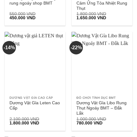
rung ngoáy shop BMT
Cảm Ứng Tỏa Nhiệt Rung
Thụt
550.000
VND
1.800.000
VND
Giá
Giá
Giá
Giá
450.000
VND
1.650.000
VND
gốc
hiện
gốc
hiện
là:
tại
là:
tại
550.000 VND.
là:
1.800.000 VND.
là:
450.000 VND.
1.650.000 VND.
-14%
-22%
DƯƠNG VẬT GỈA CAO CẤP
ĐỒ CHƠI TÌNH DỤC BMT
Dương Vật Gỉa Leten Cao
Dương Vật Gỉa Libo Rung
Cấp
Thụt Ngoáy BMT – Đắk
Lắk
2.100.000
VND
1.000.000
VND
Giá
Giá
Giá
Giá
1.800.000
VND
780.000
VND
gốc
hiện
gốc
hiện
là:
tại
là:
tại
2.100.000 VND.
là:
1.000.000 VND.
là: