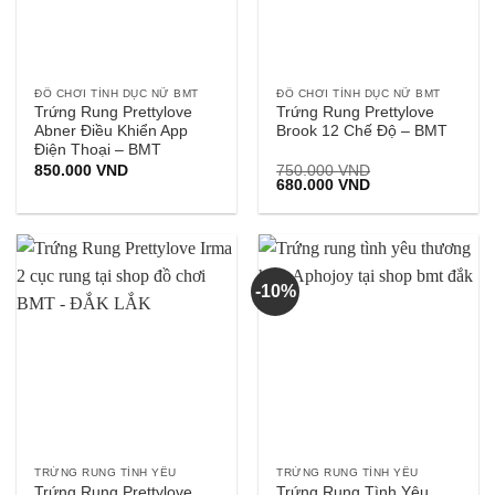
ĐỒ CHƠI TÌNH DỤC NỮ BMT
ĐỒ CHƠI TÌNH DỤC NỮ BMT
Trứng Rung Prettylove
Trứng Rung Prettylove
Abner Điều Khiển App
Brook 12 Chế Độ – BMT
Điện Thoại – BMT
850.000
VND
750.000
VND
Giá
Giá
680.000
VND
gốc
hiện
là:
tại
750.000 VND.
là:
680.000 VND.
-10%
TRỨNG RUNG TÌNH YÊU
TRỨNG RUNG TÌNH YÊU
Trứng Rung Prettylove
Trứng Rung Tình Yêu