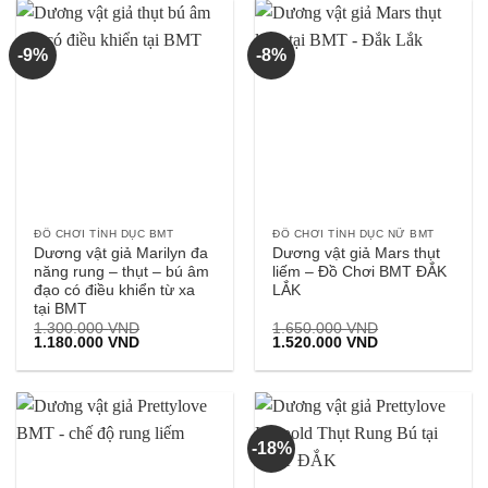
1.800.000 VND.
780.000 VND.
-9%
-8%
ĐỒ CHƠI TÌNH DỤC BMT
ĐỒ CHƠI TÌNH DỤC NỮ BMT
Dương vật giả Marilyn đa
Dương vật giả Mars thụt
năng rung – thụt – bú âm
liếm – Đồ Chơi BMT ĐẮK
đạo có điều khiển từ xa
LẮK
tại BMT
1.300.000
VND
1.650.000
VND
Giá
Giá
Giá
Giá
1.180.000
VND
1.520.000
VND
gốc
hiện
gốc
hiện
là:
tại
là:
tại
1.300.000 VND.
là:
1.650.000 VND.
là:
1.180.000 VND.
1.520.000 VND.
-18%