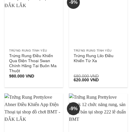
-9%
TRỨNG RUNG TÌNH YÊU
TRỨNG RUNG TÌNH YÊU
Trứng Rung Điều Khiển
Trứng Rung Lilo Điều
Qua Điện Thoại Swan
Khiển Từ Xa
Chính Hãng Tại Buôn Ma
Thuột
980.000
VND
680.000
VND
Giá
Giá
620.000
VND
gốc
hiện
là:
tại
680.000 VND.
là:
620.000 VND.
-9%