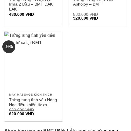
Irma 2 Đầu – BMT ĐẮK
Aphojoy – BMT
LẮK
480.000
VND
580.000
VND
Giá
Giá
520.000
VND
gốc
hiện
là:
tại
580.000 VND.
là:
520.000 VND.
-9%
MÁY MASSAGE KÍCH THÍCH
Trứng rung tình yêu Nòng
Nọc điều khiển từ xa
680.000
VND
Giá
Giá
620.000
VND
gốc
hiện
là:
tại
680.000 VND.
là:
620.000 VND.
Shop bao cao su BMT | Đắk Lắk
cung cấp trứng rung