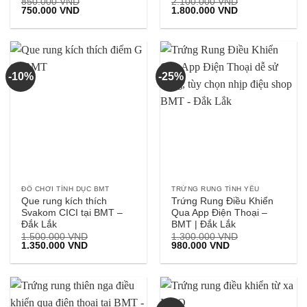
850.000
VND
2.100.000
VND
Giá
Giá
Giá
Giá
750.000
VND
1.800.000
VND
gốc
hiện
gốc
hiện
là:
tại
là:
tại
850.000 VND.
là:
2.100.000 VND.
là:
750.000 VND.
1.800.000 VND.
-10%
-25%
ĐỒ CHƠI TÌNH DỤC BMT
TRỨNG RUNG TÌNH YÊU
Que rung kích thích
Trứng Rung Điều Khiển
Svakom CICI tại BMT –
Qua App Điện Thoại –
Đắk Lắk
BMT | Đắk Lắk
1.500.000
VND
1.300.000
VND
Giá
Giá
Giá
Giá
1.350.000
VND
980.000
VND
gốc
hiện
gốc
hiện
là:
tại
là:
tại
1.500.000 VND.
là:
1.300.000 VND.
là:
1.350.000 VND.
980.000 VND.