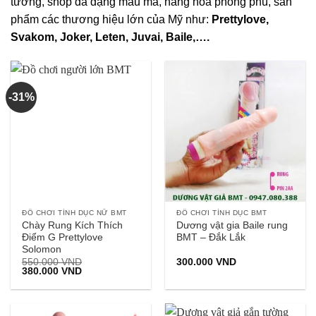
tưởng, shop đa dạng mẫu mã, hàng hóa phong phú, sản
phẩm các thương hiệu lớn của Mỹ như:
Prettylove,
Svakom, Joker, Leten, Juvai, Baile,….
-31%
ĐỒ CHƠI TÌNH DỤC NỮ BMT
ĐỒ CHƠI TÌNH DỤC BMT
Chày Rung Kích Thích
Dương vật gia Baile rung
Điểm G Prettylove
BMT – Đắk Lắk
Solomon
550.000
VND
300.000
VND
Giá
Giá
380.000
VND
gốc
hiện
là:
tại
550.000 VND.
là:
380.000 VND.