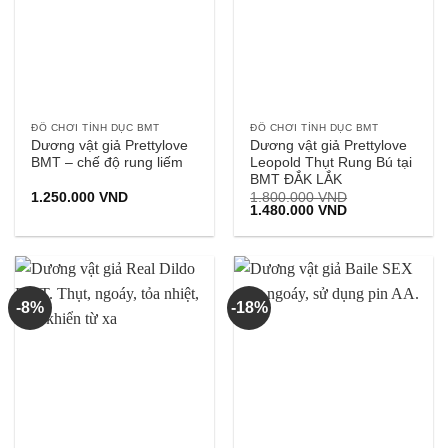
ĐỒ CHƠI TÌNH DỤC BMT
ĐỒ CHƠI TÌNH DỤC BMT
Dương vật giả Prettylove
Dương vật giả Prettylove
BMT – chế độ rung liếm
Leopold Thụt Rung Bú tại
BMT ĐẮK LẮK
1.250.000
VND
1.800.000
VND
Giá
Giá
1.480.000
VND
gốc
hiện
là:
tại
1.800.000 VND.
là:
1.480.000 VND.
-8%
-18%