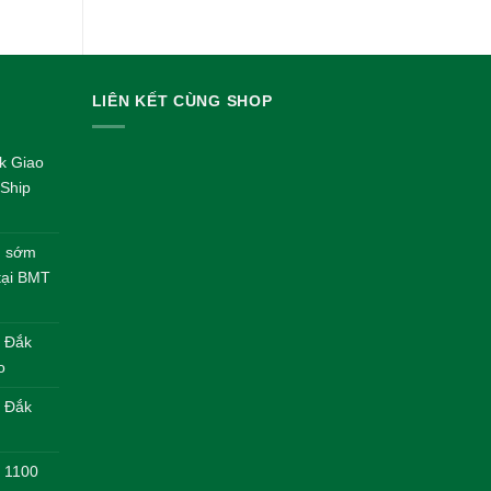
gốc
hiện
là:
tại
450.000 VND.
là:
420.000 VND
LIÊN KẾT CÙNG SHOP
k Giao
Ship
nh sớm
 tại BMT
– Đắk
o
| Đắk
4 1100