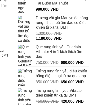
Tại Buôn Ma Thuột
-10%
980.000
VND
Dương vật giả Marilyn đa năng
rung - thụt - bú âm đạo có điều
khiển từ xa tại BMT
1.300.000
VND
Giá
Giá
1.180.000
VND
gốc
hiện
Que rung tình yêu Guerlain
TRỨNG RUNG TÌNH YÊU
ĐỒ CHƠI TÌNH DỤC BMT
là:
tại
hụt
Trứng Rung Tình Yêu Aphojoy
Dương vật giả giống thật
Vibrator 4 in 1 kích thích âm
1.300.000 VND.
là:
 – BMT
– BMT
dẻo Shop BMT – ĐẮK LẮ
đạo
1.180.000 VND.
Giá
Giá
750.000
VND
680.000
VND
Giá
Giá
580.000
VND
520.000
VND
gốc
hiện
gốc
hiện
là:
tại
Trứng rung tình yêu điều khiển
là:
tại
580.000 VND.
là:
bằng điện thoại từ xa qua app
750.000 VND.
là:
520.000 VND.
00 VND.
Giá
Giá
850.000
VND
650.000
VND
680.000 VND
gốc
hiện
Trứng rung tình yêu Vibrator
là:
tại
điều khiển từ xa tại BMT
850.000 VND.
là:
Giá
Giá
450.000
VND
420.000
VND
650.000 VND