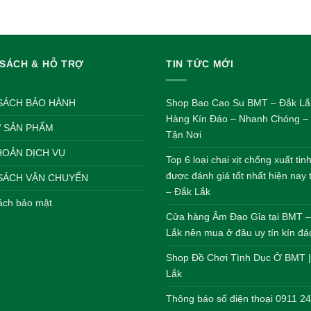
 SÁCH & HỖ TRỢ
TIN TỨC MỚI
SÁCH BẢO HÀNH
Shop Bao Cao Su BMT – Đắk Lắ
Hàng Kín Đáo – Nhanh Chóng – 
 SẢN PHẨM
Tận Nơi
HOẢN DỊCH VỤ
Top 6 loại chai xịt chống xuất ti
được đánh giá tốt nhất hiện nay
SÁCH VẬN CHUYỂN
– Đắk Lắk
ách bảo mật
Cửa hàng Âm Đạo Gỉa tại BMT 
Lắk nên mua ở đâu uy tín kín đá
Shop Đồ Chơi Tình Dục Ở BMT 
Lắk
Thông báo số điện thoại 0911 2