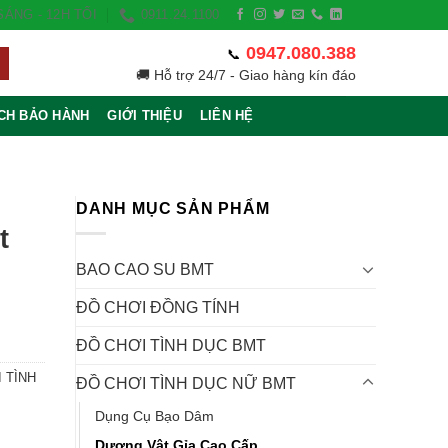
ÁNG - 12H TỐI
0911.24.1100
0947.080.388
📞
🚚 Hỗ trợ 24/7 - Giao hàng kín đáo
CH BẢO HÀNH
GIỚI THIỆU
LIÊN HỆ
DANH MỤC SẢN PHẨM
t
BAO CAO SU BMT
ĐỒ CHƠI ĐỒNG TÍNH
ĐỒ CHƠI TÌNH DỤC BMT
 TÌNH
ĐỒ CHƠI TÌNH DỤC NỮ BMT
Dụng Cụ Bạo Dâm
 VND.
Dương Vật Gỉa Cao Cấp