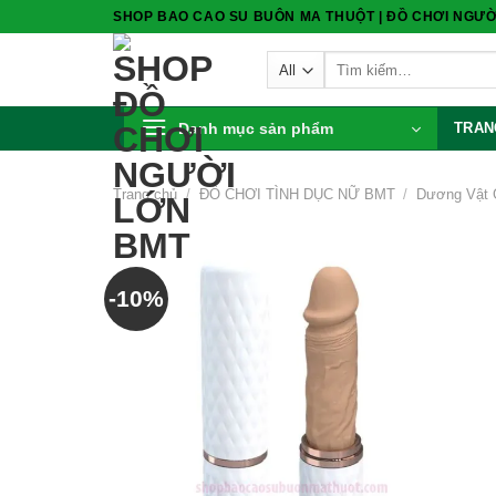
Skip
SHOP BAO CAO SU BUÔN MA THUỘT | ĐỒ CHƠI NGƯỜ
to
Tìm
content
kiếm:
Danh mục sản phẩm
TRAN
Trang chủ
/
ĐỒ CHƠI TÌNH DỤC NỮ BMT
/
Dương Vật 
-10%