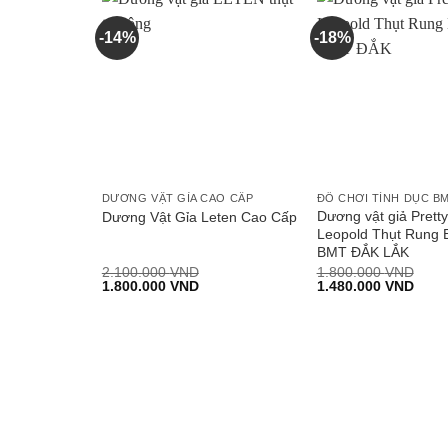
-14%
-18%
DƯƠNG VẬT GỈA CAO CẤP
ĐỒ CHƠI TÌNH DỤC B
Dương vật giả Pretty
Dương Vật Gỉa Leten Cao Cấp
Leopold Thụt Rung B
BMT ĐẮK LẮK
2.100.000
VND
1.800.000
VND
Giá
Giá
Giá
Giá
1.800.000
VND
1.480.000
VND
gốc
hiện
gốc
hiện
là:
tại
là:
tại
2.100.000 VND.
là:
1.800.000 VND.
là:
1.800.000 VND.
1.48