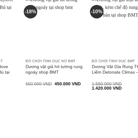
-18%
-10%
MT
ĐỒ CHƠI TÌNH DỤC NỮ BMT
ĐỒ CHƠI TÌNH DỤC BMT
love
Dương vật giả hít tường rung
Dương Vật Gỉa Rung T
ú tại
ngoáy shop BMT
Liếm Detonate Climax
Giá
Giá
550.000
VND
450.000
VND
1.580.000
VND
gốc
hiện
Giá
Giá
1.420.000
VND
là:
tại
gốc
hiện
550.000 VND.
là:
là:
tại
450.000 VND.
1.580.000 VND.
là:
0.000 VND.
1.420.0