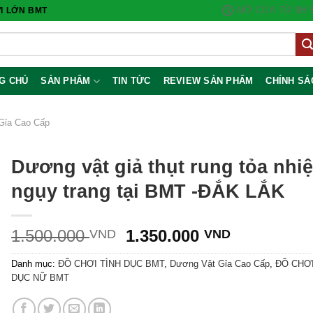
MỞ CỬA TỪ 8H S
I LỚN BMT
G CHỦ
SẢN PHẨM
TIN TỨC
REVIEW SẢN PHẨM
CHÍNH SÁ
Gỉa Cao Cấp
Dương vật giả thụt rung tỏa nhiệ
ngụy trang tại BMT -ĐẮK LẮK
Giá
Giá
1.500.000
1.350.000
VND
VND
gốc
hiện
Danh mục:
ĐỒ CHƠI TÌNH DỤC BMT
,
Dương Vật Gỉa Cao Cấp
,
ĐỒ CHƠI
là:
tại
DỤC NỮ BMT
1.500.000 VND.
là:
1.350.000