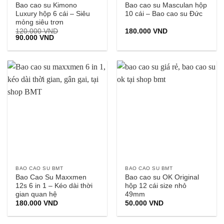
Bao cao su Kimono
Bao cao su Masculan hộp
Luxury hộp 6 cái – Siêu
10 cái – Bao cao su Đức
mỏng siêu trơn
120.000
VND
180.000
VND
Giá
Giá
90.000
VND
gốc
hiện
là:
tại
120.000 VND.
là:
90.000 VND.
BAO CAO SU BMT
BAO CAO SU BMT
Bao Cao Su Maxxmen
Bao cao su OK Original
12s 6 in 1 – Kéo dài thời
hộp 12 cái size nhỏ
gian quan hệ
49mm
180.000
VND
50.000
VND