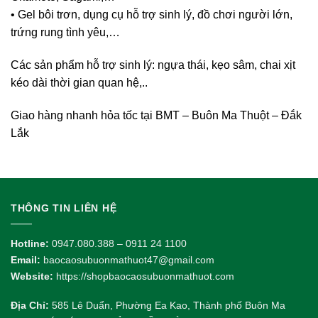
• Gel bôi trơn, dụng cụ hỗ trợ sinh lý, đồ chơi người lớn,
trứng rung tình yêu,…
Các sản phẩm hỗ trợ sinh lý: ngựa thái, kẹo sâm, chai xịt
kéo dài thời gian quan hệ,..
Giao hàng nhanh hỏa tốc tại BMT – Buôn Ma Thuột – Đắk
Lắk
THÔNG TIN LIÊN HỆ
Hotline:
0947.080.388 – 0911 24 1100
Email:
baocaosubuonmathuot47@gmail.com
Website:
https://shopbaocaosubuonmathuot.com
Địa Chỉ:
585 Lê Duẩn, Phường Ea Kao, Thành phố Buôn Ma