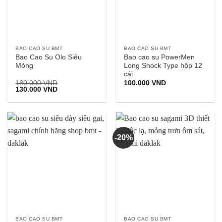
BAO CAO SU BMT
BAO CAO SU BMT
Bao Cao Su Olo Siêu
Bao cao su PowerMen
Mỏng
Long Shock Type hộp 12
cái
180.000
VND
100.000
VND
Giá
Giá
130.000
VND
gốc
hiện
là:
tại
180.000 VND.
là:
130.000 VND.
-20%
BAO CAO SU BMT
BAO CAO SU BMT