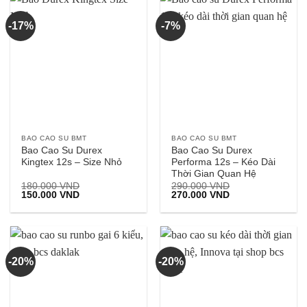
-17%
-7%
BAO CAO SU BMT
BAO CAO SU BMT
Bao Cao Su Durex
Bao Cao Su Durex
Kingtex 12s – Size Nhỏ
Performa 12s – Kéo Dài
Thời Gian Quan Hệ
180.000
VND
290.000
VND
Giá
Giá
Giá
Giá
150.000
VND
270.000
VND
gốc
hiện
gốc
hiện
là:
tại
là:
tại
180.000 VND.
là:
290.000 VND.
là:
150.000 VND.
270.000 VND.
-20%
-20%