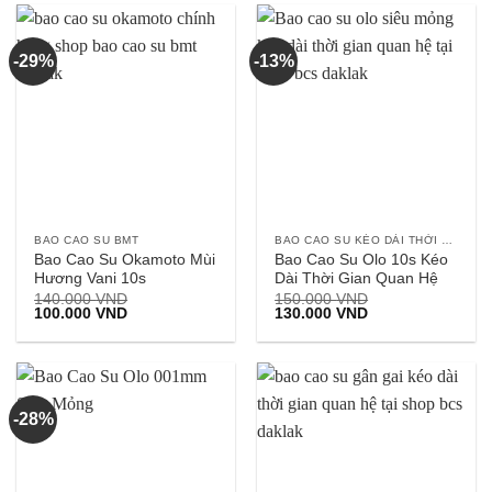
-29%
-13%
BAO CAO SU BMT
BAO CAO SU KÉO DÀI THỜI GIAN
Bao Cao Su Okamoto Mùi
Bao Cao Su Olo 10s Kéo
Hương Vani 10s
Dài Thời Gian Quan Hệ
140.000
VND
150.000
VND
Giá
Giá
Giá
Giá
100.000
VND
130.000
VND
gốc
hiện
gốc
hiện
là:
tại
là:
tại
140.000 VND.
là:
150.000 VND.
là:
100.000 VND.
130.000 VND.
-28%