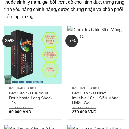
thuốc sinh lý nam, gel bôi trơn, đồ chơi tình dục, trứng rung
tình yêu hàng chính hãng, được chứng nhận và phân phối
trên thị trường.
-25%
-7%
BAO CAO SU BMT
BAO CAO SU BMT
Bao Cao Su Cá Ngựa
Bao Cao Su Durex
Doublesafe Long Shock
Invisible 10s – Siêu Mỏng
12s
Nhiều Gel
120.000
VND
290.000
VND
Giá
Giá
Giá
Giá
90.000
VND
270.000
VND
gốc
hiện
gốc
hiện
là:
tại
là:
tại
120.000 VND.
là:
290.000 VND.
là:
90.000 VND.
270.000 VND.