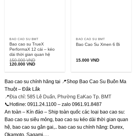
BAO CAO SU BMT
BAO CAO SU BMT
Bao cao su TrueX
Bao Cao Su Xmen 6 Bi
PerformaX 12 cái – kéo
dài thời gian quan hệ
150.000
VND
15.000
VND
Giá
Giá
120.000
VND
gốc
hiện
là:
tại
150.000 VND.
là:
120.000 VND.
Bao cao su chính hãng tại 📍Shop Bao Cao Su Buôn Ma
Thuột – Đắk Lắk
📍Địa chỉ: 585 Lê Duẩn, Phường EaKao Tp. BMT
📞Hotline: 0911.24.1100 – zalo 0961.91.8487
An toàn – Kín đáo – Ship toàn quốc các loại bao cao su:
Bao cao su siêu mỏng, bao cao su kéo dài thời gian quan
hệ, bao cao su gân gai,.. bao cao su chính hãng: Durex,
Okamoto, Sagami,…