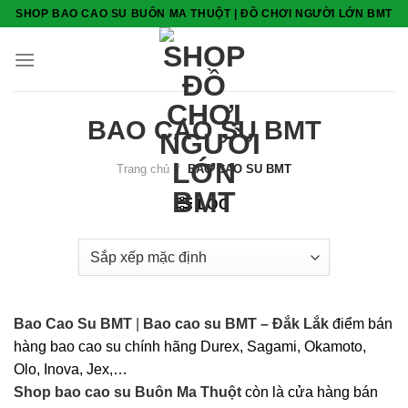
Skip
SHOP BAO CAO SU BUÔN MA THUỘT | ĐỒ CHƠI NGƯỜI LỚN BMT
to
content
BAO CAO SU BMT
Trang chủ
/
BAO CAO SU BMT
LỌC
Bao Cao Su BMT
|
Bao cao su BMT – Đắk Lắk
điểm bán
hàng bao cao su chính hãng Durex, Sagami, Okamoto,
Olo, Inova, Jex,…
Shop bao cao su Buôn Ma Thuột
còn là cửa hàng bán