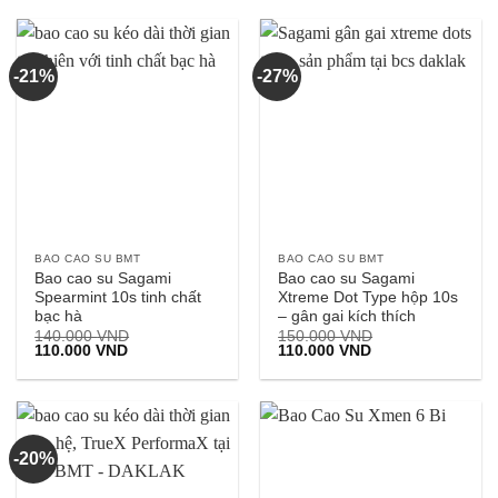
120.000 VND.
là:
90.000 VND.
-21%
-27%
BAO CAO SU BMT
BAO CAO SU BMT
Bao cao su Sagami
Bao cao su Sagami
Spearmint 10s tinh chất
Xtreme Dot Type hộp 10s
bạc hà
– gân gai kích thích
140.000
VND
150.000
VND
Giá
Giá
Giá
Giá
110.000
VND
110.000
VND
gốc
hiện
gốc
hiện
là:
tại
là:
tại
140.000 VND.
là:
150.000 VND.
là:
110.000 VND.
110.000 VND.
-20%