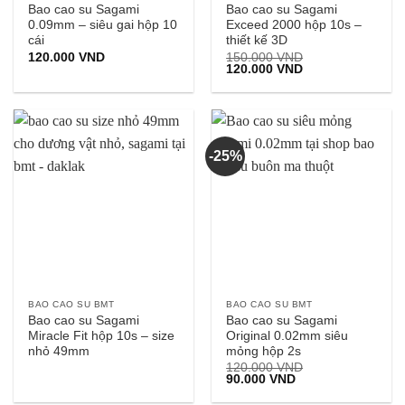
Bao cao su Sagami
Bao cao su Sagami
0.09mm – siêu gai hộp 10
Exceed 2000 hộp 10s –
cái
thiết kế 3D
120.000
VND
150.000
VND
Giá
Giá
120.000
VND
gốc
hiện
là:
tại
150.000 VND.
là:
120.000 VND.
-25%
BAO CAO SU BMT
BAO CAO SU BMT
Bao cao su Sagami
Bao cao su Sagami
Miracle Fit hộp 10s – size
Original 0.02mm siêu
nhỏ 49mm
mỏng hộp 2s
120.000
VND
Giá
Giá
90.000
VND
gốc
hiện
là:
tại