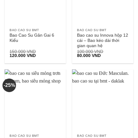
BAO CAO SU BMT
BAO CAO SU BMT
Bao Cao Su Gân Gai 6
Bao cao su Innova hộp 12
Kiểu
cái – Bao kéo dài thời
gian quan hệ
150.000
VND
100.000
VND
Giá
Giá
Giá
Giá
120.000
VND
80.000
VND
gốc
hiện
gốc
hiện
là:
tại
là:
tại
150.000 VND.
là:
100.000 VND.
là:
120.000 VND.
80.000 VND.
-25%
BAO CAO SU BMT
BAO CAO SU BMT