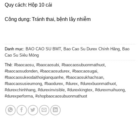
Quy cách: Hộp 10 cái
Công dụng: Tránh thai, bệnh lây nhiễm
Danh mục:
BAO CAO SU BMT
,
Bao Cao Su Durex Chính Hãng
,
Bao
Cao Su Siêu Mỏng
Thẻ:
#baocaosu
,
#baocaosubi
,
#baocaosubuonmathuot
,
#baocaosudonden
,
#baocaosudurex
,
#baocaosugai
,
#baocaosukeodaithoigianquanhe
,
#baocaosukhachsan
,
#baocaosusieumong
,
#baodurex
,
#durex
,
#durexbuonmathuot
,
#durexchinhhang
,
#durexinvisible
,
#durexkingtex
,
#durexmuihuong
,
#durexperforma
,
#shopbaocaosubuonmathuot