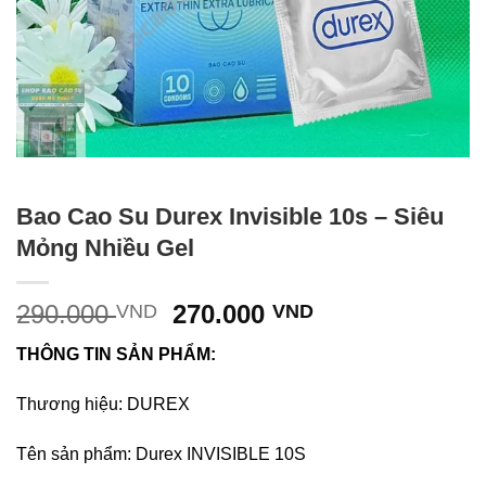
Bao Cao Su Durex Invisible 10s – Siêu
Mỏng Nhiều Gel
Giá
Giá
290.000
270.000
VND
VND
gốc
hiện
THÔNG TIN SẢN PHẨM:
là:
tại
290.000 VND.
là:
Thương hiệu: DUREX
270.000 VND.
Tên sản phẩm: Durex INVISIBLE 10S