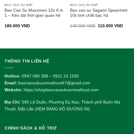
BAO CAO SU BMT
BAO CAO SU BMT
Bao Cao Su Maxxmen 12s 6 in
Bao cao su Sagami Spearmint
1 – Kéo dài thời gian quan hệ
10s tinh chất bạc hà
Giá
Giá
180.000
VND
140.000
VND
110.000
VND
gốc
hiện
là:
tại
140.000 VND.
là:
110.0
THÔNG TIN LIÊN HỆ
Hotline:
0947.080.388 – 0911 24 1100
Email:
baocaosubuonmathuot47@gmail.com
Website:
https://shopbaocaosubuonmathuot.com
Địa Chỉ:
585 Lê Duẩn, Phường Ea Kao, Thành phố Buôn Ma
Thuột, Đắk Lắk (XEM BẢNG ĐỒ ĐƯỜNG ĐI)
CHÍNH SÁCH & HỖ TRỢ