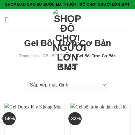
Skip
SHOP BAO CAO SU BUÔN MA THUỘT | ĐỒ CHƠI NGƯỜI LỚN BMT
to
content
Gel Bôi Trơn Cơ Bản
Trang chủ
/
GEL BÔI TRƠN
/
Gel Bôi Trơn Cơ Bản
LỌC
-58%
-33%