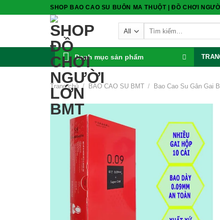
Skip
SHOP BAO CAO SU BUÔN MA THUỘT | ĐỒ CHƠI NGƯỜ
to
Tìm
content
kiếm:
Danh mục sản phẩm
TRAN
Trang chủ
/
BAO CAO SU BMT
/
Bao Cao Su Gân Gai B