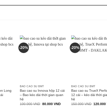
-20%
-20%
BAO CAO SU BMT
BAO CAO SU BMT
en Long
Bao cao su Innova hộp 12 cái
Bao cao su TrueX Perf
ái
– Bao kéo dài thời gian quan
12 cái – kéo dài thời g
hệ
hệ
Giá
Giá
Giá
100.000
VND
80.000
VND
150.000
VND
120.000