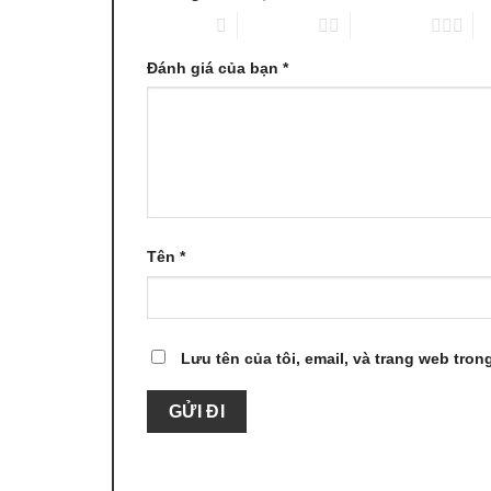
1 trên 5 sao
2 trên 5 sao
3 trên 5 sao
4 
Đánh giá của bạn
*
Tên
*
Lưu tên của tôi, email, và trang web trong