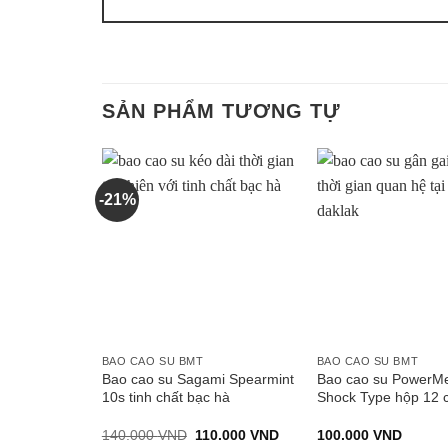
SẢN PHẨM TƯƠNG TỰ
-21%
BAO CAO SU BMT
BAO CAO SU BMT
Bao cao su Sagami Spearmint
Bao cao su PowerM
10s tinh chất bạc hà
Shock Type hộp 12 c
Giá
Giá
140.000
VND
110.000
VND
100.000
VND