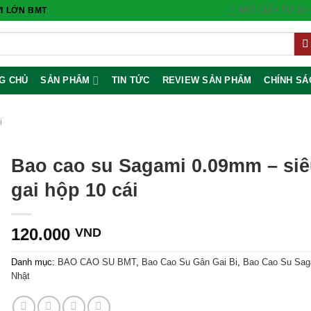
MỞ CỬA TỪ 8H 
I LỚN BMT
G CHỦ
SẢN PHẨM
TIN TỨC
REVIEW SẢN PHẨM
CHÍNH SÁ
i
Bao cao su Sagami 0.09mm – si
gai hộp 10 cái
120.000
VND
Danh mục:
BAO CAO SU BMT
,
Bao Cao Su Gân Gai Bi
,
Bao Cao Su Sag
Nhật