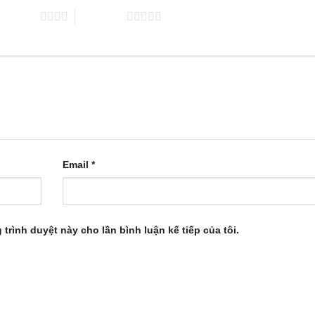
trên 5 sao
5 trên 5 sao
Email
*
 trình duyệt này cho lần bình luận kế tiếp của tôi.