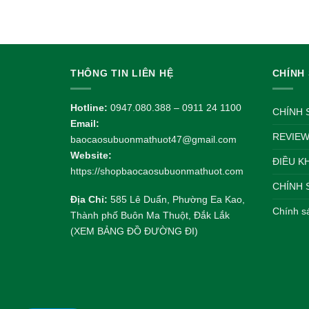
gốc
hiện
là:
tại
140.000 VND.
là:
110.000 VND.
THÔNG TIN LIÊN HỆ
CHÍNH
Hotline:
0947.080.388 – 0911 24 1100
CHÍNH 
Email:
REVIEW
baocaosubuonmathuot47@gmail.com
Website:
ĐIỀU K
https://shopbaocaosubuonmathuot.com
CHÍNH 
Địa Chỉ:
585 Lê Duẩn, Phường Ea Kao,
Chính s
Thành phố Buôn Ma Thuột, Đắk Lắk
(XEM BẢNG ĐỒ ĐƯỜNG ĐI)