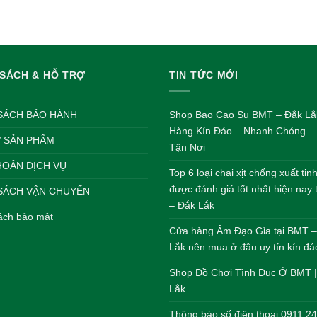
gốc
hiện
gốc
là:
tại
là:
100.000 VND.
là:
150.000
80.000 VND.
 SÁCH & HỖ TRỢ
TIN TỨC MỚI
SÁCH BẢO HÀNH
Shop Bao Cao Su BMT – Đắk Lắ
Hàng Kín Đáo – Nhanh Chóng – 
 SẢN PHẨM
Tận Nơi
HOẢN DỊCH VỤ
Top 6 loại chai xịt chống xuất ti
được đánh giá tốt nhất hiện nay
SÁCH VẬN CHUYỂN
– Đắk Lắk
ách bảo mật
Cửa hàng Âm Đạo Gỉa tại BMT 
Lắk nên mua ở đâu uy tín kín đá
Shop Đồ Chơi Tình Dục Ở BMT 
Lắk
Thông báo số điện thoại 0911 2