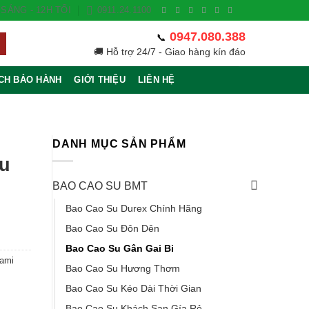
SÁNG - 12H TỐI
0911.24.1100
0947.080.388
📞
🚚 Hỗ trợ 24/7 - Giao hàng kín đáo
CH BẢO HÀNH
GIỚI THIỆU
LIÊN HỆ
DANH MỤC SẢN PHẨM
êu
BAO CAO SU BMT
Bao Cao Su Durex Chính Hãng
Bao Cao Su Đôn Dên
Bao Cao Su Gân Gai Bi
ami
Bao Cao Su Hương Thơm
Bao Cao Su Kéo Dài Thời Gian
Bao Cao Su Khách Sạn Gía Rẻ