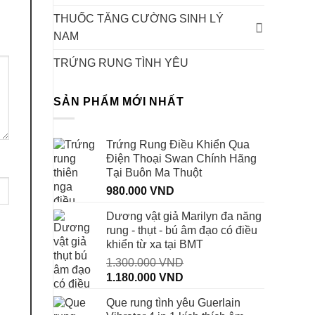
THUỐC TĂNG CƯỜNG SINH LÝ
NAM
TRỨNG RUNG TÌNH YÊU
SẢN PHẨM MỚI NHẤT
Trứng Rung Điều Khiển Qua
Điện Thoại Swan Chính Hãng
Tại Buôn Ma Thuột
980.000
VND
Dương vật giả Marilyn đa năng
rung - thụt - bú âm đạo có điều
khiển từ xa tại BMT
1.300.000
VND
Giá
Giá
1.180.000
VND
gốc
hiện
Que rung tình yêu Guerlain
là:
tại