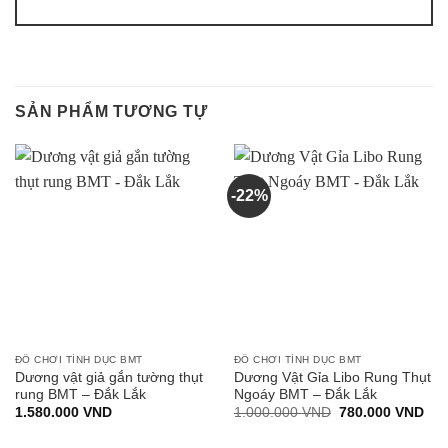
SẢN PHẨM TƯƠNG TỰ
-22%
ĐỒ CHƠI TÌNH DỤC BMT
ĐỒ CHƠI TÌNH DỤC BMT
Dương vật giả gắn tường thụt
Dương Vật Gỉa Libo Rung Thụt
rung BMT – Đắk Lắk
Ngoáy BMT – Đắk Lắk
Giá
Giá
1.580.000
VND
1.000.000
VND
780.000
VND
gốc
hiệ
là:
tại