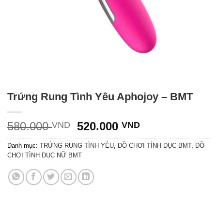
Trứng Rung Tình Yêu Aphojoy – BMT
Giá
Giá
580.000
520.000
VND
VND
gốc
hiện
Danh mục:
TRỨNG RUNG TÌNH YÊU
,
ĐỒ CHƠI TÌNH DỤC BMT
,
ĐỒ
là:
tại
CHƠI TÌNH DỤC NỮ BMT
580.000 VND.
là:
520.000 VND.