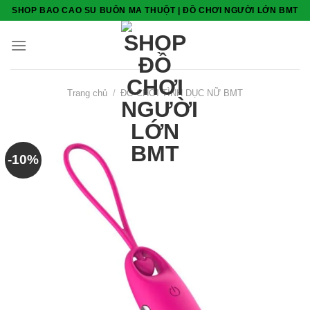
Skip
SHOP BAO CAO SU BUÔN MA THUỘT | ĐỒ CHƠI NGƯỜI LỚN BMT
to
content
Trang chủ
/
ĐỒ CHƠI TÌNH DỤC NỮ BMT
-10%