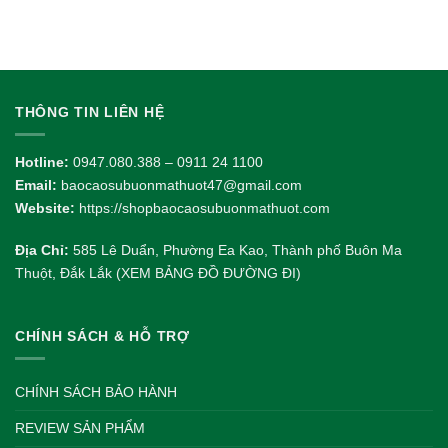
1.000.000 VND.
là:
780
THÔNG TIN LIÊN HỆ
Hotline:
0947.080.388 – 0911 24 1100
Email:
baocaosubuonmathuot47@gmail.com
Website:
https://shopbaocaosubuonmathuot.com
Địa Chỉ:
585 Lê Duẩn, Phường Ea Kao, Thành phố Buôn Ma
Thuột, Đắk Lắk (XEM BẢNG ĐỒ ĐƯỜNG ĐI)
CHÍNH SÁCH & HỖ TRỢ
CHÍNH SÁCH BẢO HÀNH
REVIEW SẢN PHẨM