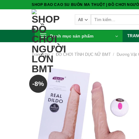
Skip
SHOP BAO CAO SU BUÔN MA THUỘT | ĐỒ CHƠI NGƯỜ
to
Tìm
content
kiếm:
Danh mục sản phẩm
TRAN
Trang chủ
/
ĐỒ CHƠI TÌNH DỤC NỮ BMT
/
Dương Vật 
-8%