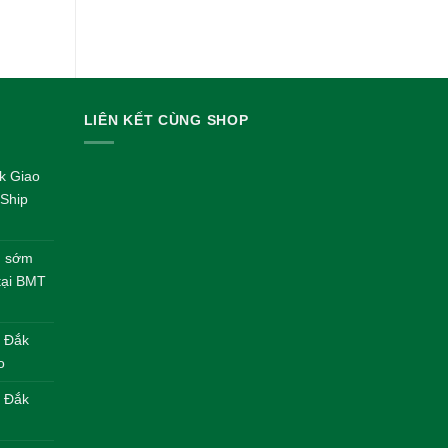
LIÊN KẾT CÙNG SHOP
k Giao
Ship
nh sớm
 tại BMT
– Đắk
o
| Đắk