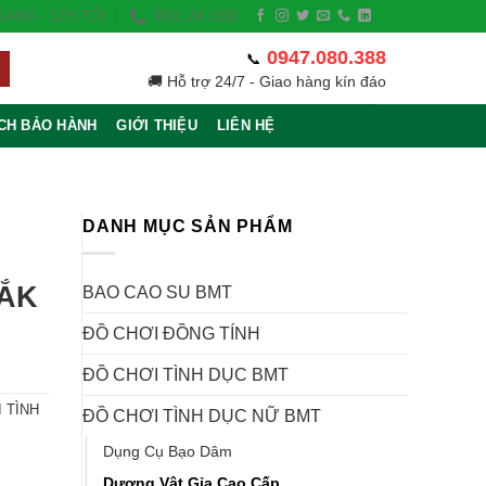
ÁNG - 12H TỐI
0911.24.1100
0947.080.388
📞
🚚 Hỗ trợ 24/7 - Giao hàng kín đáo
CH BẢO HÀNH
GIỚI THIỆU
LIÊN HỆ
DANH MỤC SẢN PHẨM
LẮK
BAO CAO SU BMT
ĐỒ CHƠI ĐỒNG TÍNH
ĐỒ CHƠI TÌNH DỤC BMT
 TÌNH
ĐỒ CHƠI TÌNH DỤC NỮ BMT
Dụng Cụ Bạo Dâm
 VND.
Dương Vật Gỉa Cao Cấp