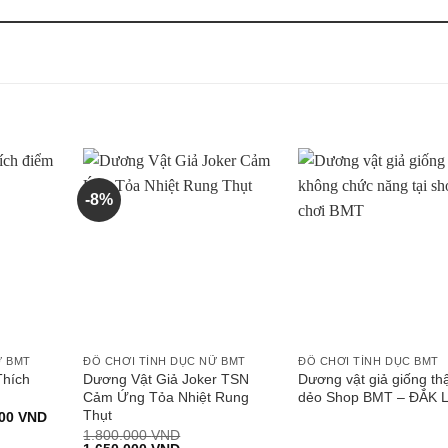
-8%
Ữ BMT
ĐỒ CHƠI TÌNH DỤC NỮ BMT
ĐỒ CHƠI TÌNH DỤC BMT
Thích
Dương Vật Giả Joker TSN
Dương vật giả giống t
Cảm Ứng Tỏa Nhiệt Rung
dẻo Shop BMT – ĐẮK 
Thụt
Giá
000
VND
hiện
1.800.000
VND
tại