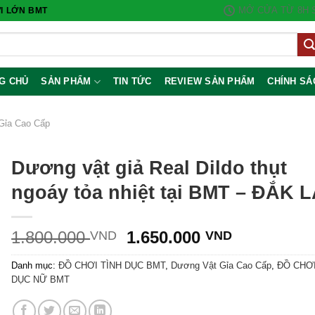
MỞ CỬA TỪ 8H S
I LỚN BMT
G CHỦ
SẢN PHẨM
TIN TỨC
REVIEW SẢN PHẨM
CHÍNH SÁ
Gỉa Cao Cấp
Dương vật giả Real Dildo thụt
ngoáy tỏa nhiệt tại BMT – ĐẮK 
Giá
Giá
1.800.000
1.650.000
VND
VND
gốc
hiện
Danh mục:
ĐỒ CHƠI TÌNH DỤC BMT
,
Dương Vật Gỉa Cao Cấp
,
ĐỒ CHƠI
là:
tại
DỤC NỮ BMT
1.800.000 VND.
là:
1.650.000