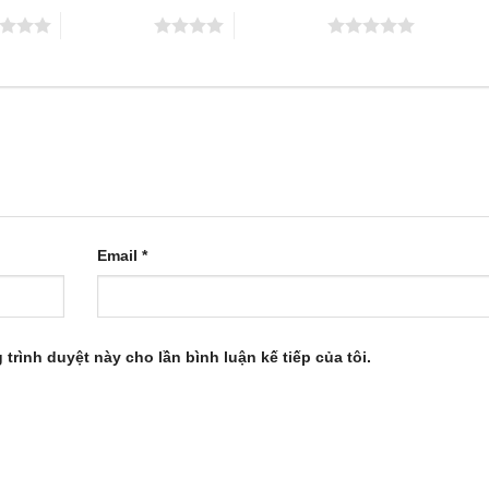
4 trên 5 sao
5 trên 5 sao
Email
*
 trình duyệt này cho lần bình luận kế tiếp của tôi.