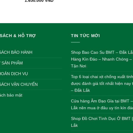
Giá
Giá
1.650.000
VND
00 VND.
là:
gốc
hiện
750.000 VND.
là:
tại
1.800.000 VND.
là:
1.650.000 VND.
 SÁCH & HỖ TRỢ
TIN TỨC MỚI
SÁCH BẢO HÀNH
Shop Bao Cao Su BMT – Đắk Lắ
Hàng Kín Đáo – Nhanh Chóng – 
 SẢN PHẨM
Tận Nơi
HOẢN DỊCH VỤ
Top 6 loại chai xịt chống xuất ti
được đánh giá tốt nhất hiện nay
SÁCH VẬN CHUYỂN
– Đắk Lắk
ách bảo mật
Cửa hàng Âm Đạo Gỉa tại BMT 
Lắk nên mua ở đâu uy tín kín đá
Shop Đồ Chơi Tình Dục Ở BMT 
Lắk