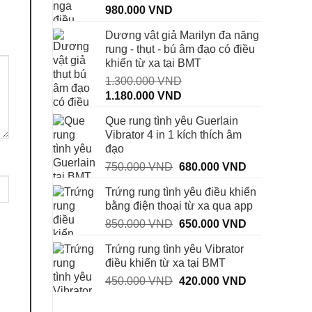
980.000
VND
Dương vật giả Marilyn đa năng
rung - thụt - bú âm đạo có điều
khiển từ xa tại BMT
1.300.000
VND
Giá
Giá
1.180.000
VND
gốc
hiện
Que rung tình yêu Guerlain
là:
tại
Vibrator 4 in 1 kích thích âm
1.300.000 VND.
là:
đạo
1.180.000 VND.
Giá
Giá
750.000
VND
680.000
VND
gốc
hiện
Trứng rung tình yêu điều khiển
là:
tại
bằng điện thoại từ xa qua app
750.000 VND.
là:
Giá
Giá
850.000
VND
650.000
VND
680.000 VND
gốc
hiện
Trứng rung tình yêu Vibrator
là:
tại
điều khiển từ xa tại BMT
850.000 VND.
là:
Giá
Giá
450.000
VND
420.000
VND
650.000 VND
gốc
hiện
là:
tại