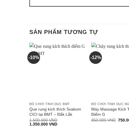
SẢN PHẨM TƯƠNG TỰ
-10%
-12%
ĐỒ CHƠI TÌNH DỤC BMT
ĐỒ CHƠI TÌNH DỤC N
Que rung kích thích Svakom
Máy Massage Kích 
CICI tại BMT – Đắk Lắk
Điểm G
Giá
1.500.000
VND
850.000
VND
750.
Giá
Giá
gốc
1.350.000
VND
gốc
hiện
là: