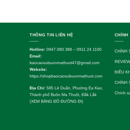
là:
tại
850.0
1.500.000 VND.
là:
1.350.000 VND.
THÔNG TIN LIÊN HỆ
CHÍNH
Hotline:
0947.080.388 – 0911 24 1100
CHÍNH 
Email:
REVIEW
baocaosubuonmathuot47@gmail.com
Website:
ĐIỀU K
https://shopbaocaosubuonmathuot.com
CHÍNH 
Địa Chỉ:
585 Lê Duẩn, Phường Ea Kao,
Chính s
Thành phố Buôn Ma Thuột, Đắk Lắk
(XEM BẢNG ĐỒ ĐƯỜNG ĐI)