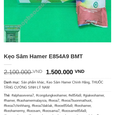
Kẹo Sâm Hamer E854A9 BMT
Giá
Giá
2.100.000
1.500.000
VND
VND
gốc
hiện
Danh mục:
Sản phẩm khác
,
Kẹo Sâm Hamer Chính Hãng
,
THUỐC
là:
tại
TĂNG CƯỜNG SINH LÝ NAM
2.100.000 VND.
là:
1.500.000
Thẻ:
#alphasevena7
,
#congdungkeohamer
,
#e854a9
,
#giakeohamer
,
#hamer
,
#kaohamermalaysia
,
#keoa7
,
#keoa7buonmathuot
,
#keoa7chinhhang
,
#keoa7daklak
,
#keoe854a9
,
#keohamer
,
#keohamermy
,
#keosam
,
#keosama7
,
#keosame854a9
,