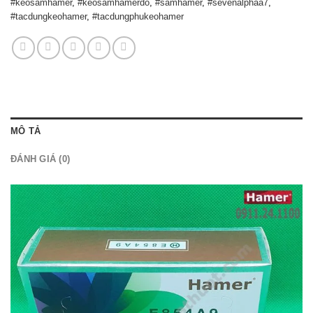
#keosamhamer
,
#keosamhamerdo
,
#samhamer
,
#sevenalphaa7
,
#tacdungkeohamer
,
#tacdungphukeohamer
MÔ TẢ
ĐÁNH GIÁ (0)