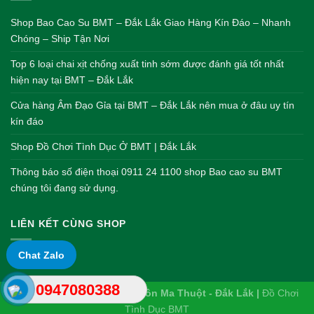
Shop Bao Cao Su BMT – Đắk Lắk Giao Hàng Kín Đáo – Nhanh
Chóng – Ship Tận Nơi
Top 6 loại chai xịt chống xuất tinh sớm được đánh giá tốt nhất
hiện nay tại BMT – Đắk Lắk
Cửa hàng Âm Đạo Gỉa tại BMT – Đắk Lắk nên mua ở đâu uy tín
kín đáo
Shop Đồ Chơi Tình Dục Ở BMT | Đắk Lắk
Thông báo số điện thoại 0911 24 1100 shop Bao cao su BMT
chúng tôi đang sử dụng.
LIÊN KẾT CÙNG SHOP
Chat Zalo
0947080388
Shop Bao cao su BMT - Buôn Ma Thuột - Đắk Lắk |
Đồ Chơi
Tình Dục BMT