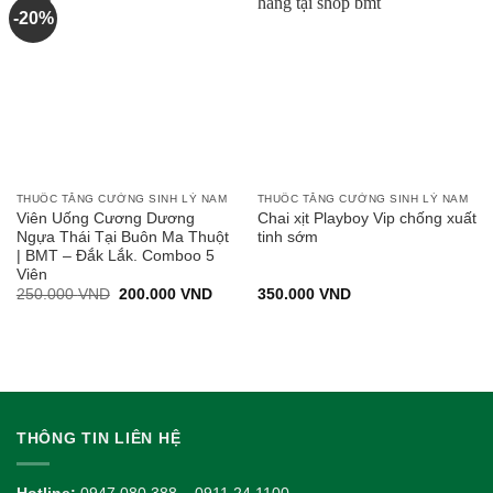
-20%
THUỐC TĂNG CƯỜNG SINH LÝ NAM
THUỐC TĂNG CƯỜNG SINH LÝ NAM
Viên Uống Cương Dương
Chai xịt Playboy Vip chống xuất
Ngựa Thái Tại Buôn Ma Thuột
tinh sớm
| BMT – Đắk Lắk. Comboo 5
Viên
Giá
Giá
250.000
VND
200.000
VND
350.000
VND
gốc
hiện
là:
tại
250.000 VND.
là:
200.000 VND.
THÔNG TIN LIÊN HỆ
Hotline:
0947.080.388 – 0911 24 1100