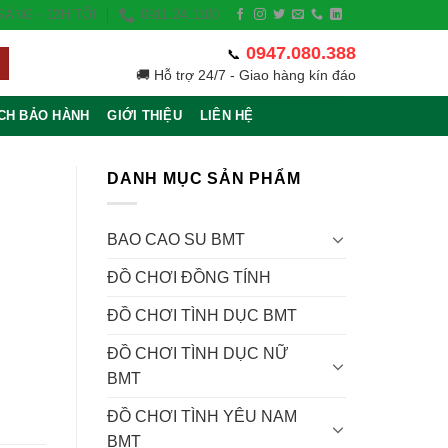
ÁNG - 12H TỐI
0911.24.1100
0947.080.388
📞
🚚 Hỗ trợ 24/7 - Giao hàng kín đáo
CH BẢO HÀNH
GIỚI THIỆU
LIÊN HỆ
DANH MỤC SẢN PHẨM
BAO CAO SU BMT
ĐỒ CHƠI ĐỒNG TÍNH
ĐỒ CHƠI TÌNH DỤC BMT
ĐỒ CHƠI TÌNH DỤC NỮ
BMT
ĐỒ CHƠI TÌNH YÊU NAM
BMT