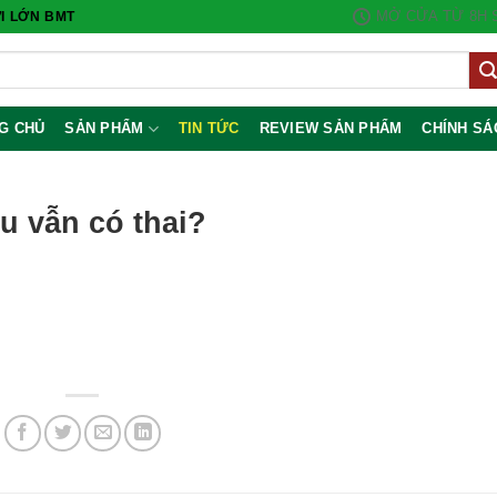
MỞ CỬA TỪ 8H S
I LỚN BMT
G CHỦ
SẢN PHẨM
TIN TỨC
REVIEW SẢN PHẨM
CHÍNH SÁ
u vẫn có thai?