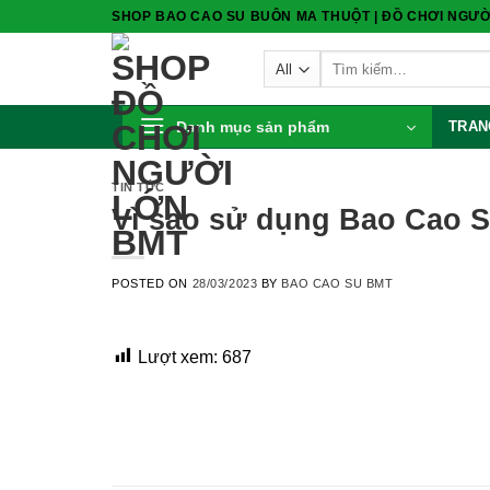
Skip
SHOP BAO CAO SU BUÔN MA THUỘT | ĐỒ CHƠI NGƯỜ
to
Tìm
content
kiếm:
Danh mục sản phẩm
TRAN
TIN TỨC
Vì sao sử dụng Bao Cao S
POSTED ON
28/03/2023
BY
BAO CAO SU BMT
Lượt xem:
687