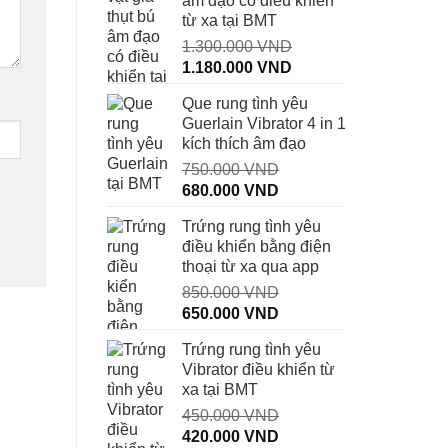
âm đạo có điều khiển
từ xa tại BMT
1.300.000
VND
Giá
Giá
1.180.000
VND
gốc
hiện
Que rung tình yêu
là:
tại
Guerlain Vibrator 4 in 1
1.300.000 VND.
là:
kích thích âm đạo
1.180.000 VND.
750.000
VND
Giá
Giá
680.000
VND
gốc
hiện
Trứng rung tình yêu
là:
tại
điều khiển bằng điện
750.000 VND.
là:
thoại từ xa qua app
680.000 VND.
850.000
VND
Giá
Giá
650.000
VND
gốc
hiện
Trứng rung tình yêu
là:
tại
Vibrator điều khiển từ
850.000 VND.
là:
xa tại BMT
650.000 VND.
450.000
VND
Giá
Giá
420.000
VND