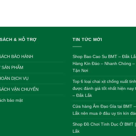
 SÁCH & HỖ TRỢ
TIN TỨC MỚI
SÁCH BẢO HÀNH
Shop Bao Cao Su BMT – Đắk Lắ
Hàng Kín Đáo – Nhanh Chóng – 
 SẢN PHẨM
Tận Nơi
HOẢN DỊCH VỤ
Top 6 loại chai xịt chống xuất ti
được đánh giá tốt nhất hiện nay
SÁCH VẬN CHUYỂN
– Đắk Lắk
ách bảo mật
Cửa hàng Âm Đạo Gỉa tại BMT 
Lắk nên mua ở đâu uy tín kín đá
Shop Đồ Chơi Tình Dục Ở BMT 
Lắk