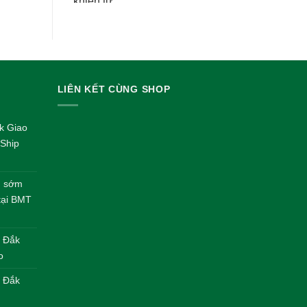
gốc
hiện
là:
tại
450.000 VND.
là:
420.000 VND.
LIÊN KẾT CÙNG SHOP
k Giao
Ship
nh sớm
 tại BMT
– Đắk
o
| Đắk