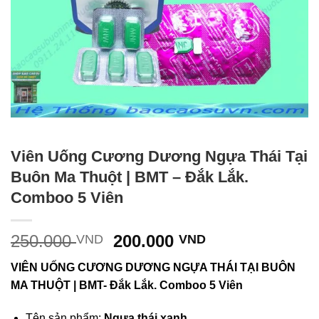
Viên Uống Cương Dương Ngựa Thái Tại
Buôn Ma Thuột | BMT – Đắk Lắk.
Comboo 5 Viên
Giá
Giá
250.000
200.000
VND
VND
gốc
hiện
VIÊN UỐNG CƯƠNG DƯƠNG NGỰA THÁI TẠI BUÔN
là:
tại
MA THUỘT | BMT- Đắk Lắk. Comboo 5 Viên
250.000 VND.
là:
200.000 VND.
Tên sản phẩm:
Ngựa thái xanh.