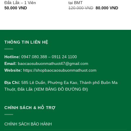
Đắk Lắk – 1 Viên
tại BMT
Giá
Giá
50.000
VND
120.000
VND
80.000
VND
gốc
hiện
là:
tại
120.000 VND.
là:
80.000
THÔNG TIN LIÊN HỆ
Hotline:
0947.080.388 – 0911 24 1100
Email:
baocaosubuonmathuot47@gmail.com
Website:
https://shopbaocaosubuonmathuot.com
Địa Chỉ:
585 Lê Duẩn, Phường Ea Kao, Thành phố Buôn Ma
Thuột, Đắk Lắk (XEM BẢNG ĐỒ ĐƯỜNG ĐI)
CHÍNH SÁCH & HỖ TRỢ
CHÍNH SÁCH BẢO HÀNH