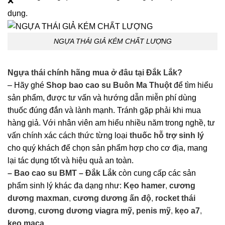
dụng.
NGỰA THÁI GIẢ KÉM CHẤT LƯỢNG
Ngựa thái chính hãng mua ở đâu tại Đắk Lắk?
– Hãy ghé
Shop bao cao su Buôn Ma Thuột
để tìm hiểu
sản phẩm, được tư vấn và hướng dẫn miễn phí dùng
thuốc đúng đắn và lành mạnh. Tránh gặp phải khi mua
hàng giả. Với nhân viên am hiểu nhiều năm trong nghề, tư
vấn chính xác cách thức từng loại
thuốc hỗ trợ sinh lý
cho quý khách để chọn sản phẩm hợp cho cơ địa, mang
lại tác dụng tốt và hiệu quả an toàn.
– Bao cao su BMT – Đắk Lắk
còn cung cấp các sản
phẩm sinh lý khác đa dạng như:
Kẹo hamer
,
cương
dương maxman
,
cương dương ấn độ
,
rocket thái
dương
,
cương dương viagra mỹ, penis mỹ
,
kẹo a7
,
kẹo maca,…