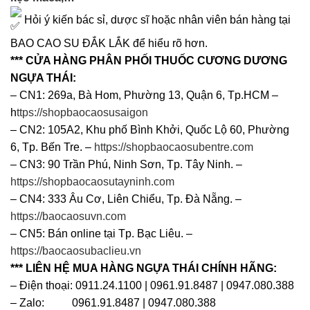
Hỏi ý kiến bác sỉ, dược sĩ hoặc nhân viên bán hàng tại
BAO CAO SU ĐẮK LẮK để hiểu rõ hơn.
*** CỬA HÀNG PHÂN PHỐI THUỐC CƯƠNG DƯƠNG
NGỰA THÁI:
– CN1: 269a, Bà Hom, Phường 13, Quận 6, Tp.HCM –
h
ttps://shopbaocaosusaigon
– CN2: 105A2, Khu phố Bình Khởi, Quốc Lộ 60, Phường
6, Tp. Bến Tre. –
https://shopbaocaosubentre.com
– CN3: 90 Trần Phú, Ninh Sơn, Tp. Tây Ninh. –
https://shopbaocaosutayninh.com
– CN4: 333 Âu Cơ, Liên Chiểu, Tp. Đà Nẵng. –
https://baocaosuvn.com
– CN5: Bán online tại Tp. Bạc Liêu. –
https://baocaosubaclieu.vn
*** LIÊN HỆ MUA HÀNG NGỰA THÁI CHÍNH HÃNG:
– Điện thoại: 0911.24.1100 | 0961.91.8487 | 0947.080.388
– Zalo: 0961.91.8487 | 0947.080.388