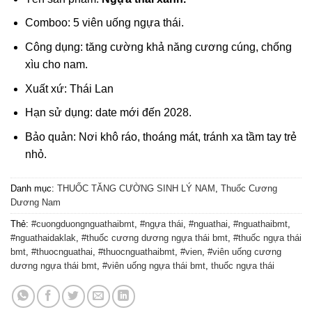
Comboo: 5 viên uống ngựa thái.
Công dụng: tăng cường khả năng cương cúng, chống
xìu cho nam.
Xuất xứ: Thái Lan
Hạn sử dụng: date mới đến 2028.
Bảo quản: Nơi khô ráo, thoáng mát, tránh xa tầm tay trẻ
nhỏ.
Danh mục:
THUỐC TĂNG CƯỜNG SINH LÝ NAM
,
Thuốc Cương
Dương Nam
Thẻ:
#cuongduongnguathaibmt
,
#ngựa thái
,
#nguathai
,
#nguathaibmt
,
#nguathaidaklak
,
#thuốc cương dương ngựa thái bmt
,
#thuốc ngựa thái
bmt
,
#thuocnguathai
,
#thuocnguathaibmt
,
#vien
,
#viên uống cương
dương ngựa thái bmt
,
#viên uống ngựa thái bmt
,
thuốc ngựa thái